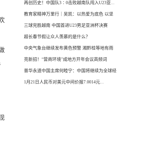
再创历史！中国队3∶0击败越南队闯入U23亚...
教育家精神万里行｜吴凯：以热爱为底色 以坚
欢
守...
三球完胜越南 中国首进U23男足亚洲杯决赛
超长春节假让众人羡慕的是什么？
中央气象台继续发布黄色预警 湘黔桂等地有雨
做
雪...
亮新招！“营商环境”成地方开年会议高频词
毛
普华永道中国主席何睦宁：中国将继续为全球经
济...
1月21日人民币对美元中间价报7.0014元...
现