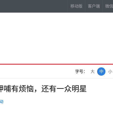
移动版
客户端
微
字号：
大
中
小
呷哺有烦恼，还有一众明星
动