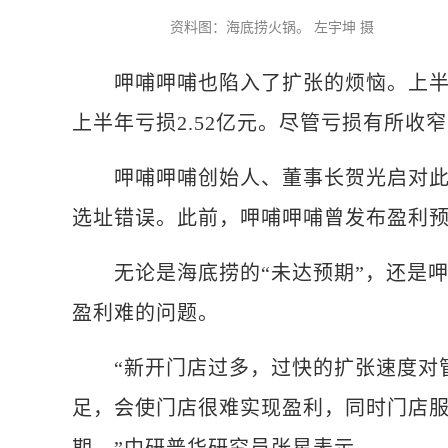
资料图：海底捞火锅。 左宇坤 摄
呷哺呷哺也陷入了扩张的烦恼。上半年呷
上半年亏损2.52亿元。尽管亏损有所收
呷哺呷哺创始人、董事长贺光启对此表
选址错误。此前，呷哺呷哺曾发布盈利预
无论是海底捞的“未达预期”，还是呷
盈利难的问题。
“新开门店过多，过快的扩张速度对管
足，会使门店很难实现盈利，同时门店