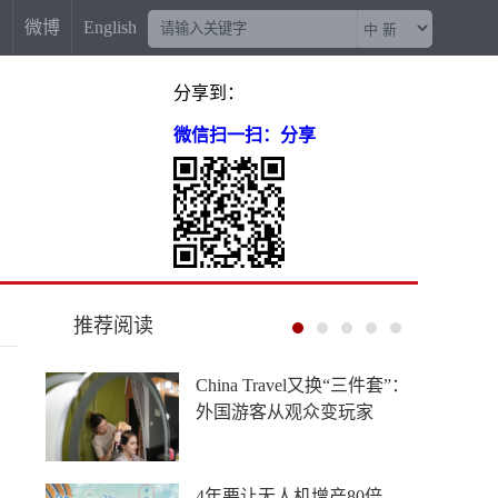
信
微博
English
分享到：
微信扫一扫：分享
推荐阅读
金价收复部分“失地” 长期趋
势待确认
美日联手救汇，献祭的却是