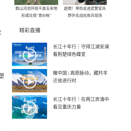
群山河流环绕千亩玉米地
超燃！带你走进武警官兵
形成壮观“青纱帐”
野外实战化练兵现场
精彩直播
火
长江十年行｜守得江湖安澜
看荆楚绿色蝶变
瞰中国 | 高原脉动，藏羚羊
塑
迁徙进行时
长江十年行｜在两江奔涌中
看见重庆力量