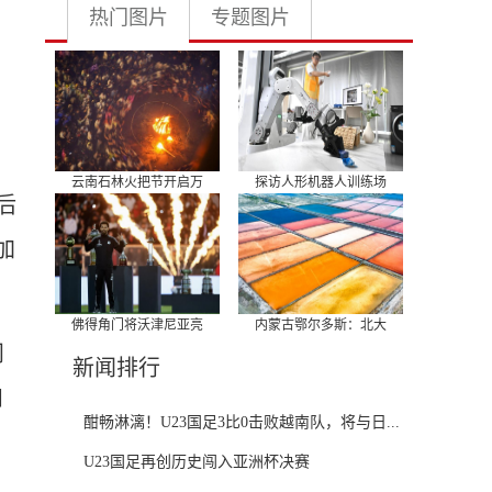
热门图片
专题图片
云南石林火把节开启万
探访人形机器人训练场
后
加
佛得角门将沃津尼亚亮
内蒙古鄂尔多斯：北大
问
新闻排行
自
酣畅淋漓！U23国足3比0击败越南队，将与日...
U23国足再创历史闯入亚洲杯决赛