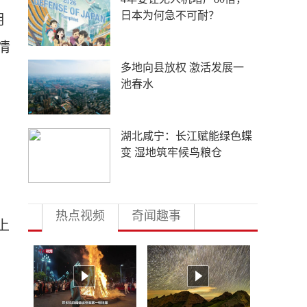
欧元？
明
情
丝路乐舞“不鼓自鸣”的生命
力在哪里？
五箭齐发！中方强力反制，
美国该清醒了
热点视频
奇闻趣事
上