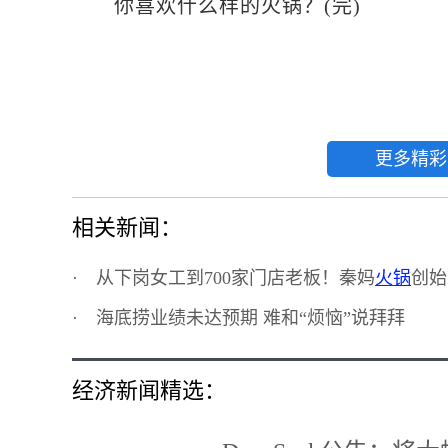
你喜欢什么样的火锅？(完)
更多精彩
相关新闻：
·
从下岗女工到700家门店老板！秦妈
火锅
创始
·
海底捞业绩未达预期 难和“烦恼”说拜拜
经济新闻精选：