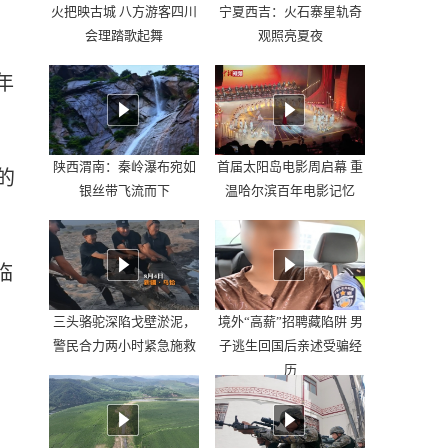
火把映古城 八方游客四川
宁夏西吉：火石寨星轨奇
会理踏歌起舞
观照亮夏夜
年
陕西渭南：秦岭瀑布宛如
首届太阳岛电影周启幕 重
的
银丝带飞流而下
温哈尔滨百年电影记忆
临
三头骆驼深陷戈壁淤泥，
境外“高薪”招聘藏陷阱 男
警民合力两小时紧急施救
子逃生回国后亲述受骗经
历