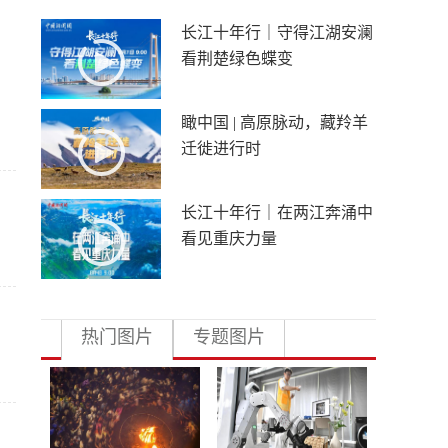
长江十年行｜守得江湖安澜
看荆楚绿色蝶变
瞰中国 | 高原脉动，藏羚羊
迁徙进行时
长江十年行｜在两江奔涌中
看见重庆力量
热门图片
专题图片