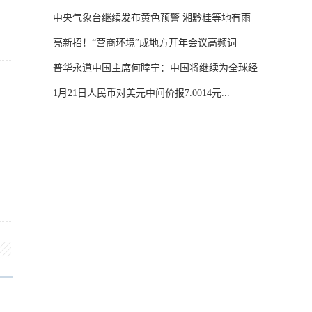
中央气象台继续发布黄色预警 湘黔桂等地有雨
雪...
亮新招！“营商环境”成地方开年会议高频词
普华永道中国主席何睦宁：中国将继续为全球经
济...
1月21日人民币对美元中间价报7.0014元...