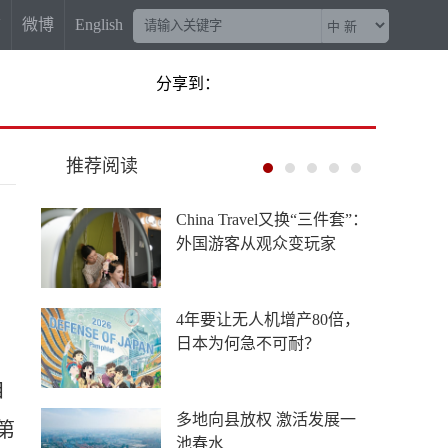
信
微博
English
分享到：
推荐阅读
金价收复部分“失地” 长期趋
势待确认
美日联手救汇，献祭的却是
欧元？
自
丝路乐舞“不鼓自鸣”的生命
第
力在哪里？