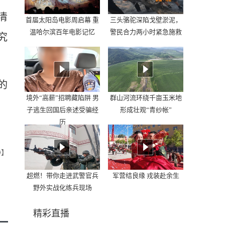
清
首届太阳岛电影周启幕 重
三头骆驼深陷戈壁淤泥，
温哈尔滨百年电影记忆
警民合力两小时紧急施救
究
的
境外“高薪”招聘藏陷阱 男
群山河流环绕千亩玉米地
子逃生回国后亲述受骗经
形成壮观“青纱帐”
历
静】
超燃！带你走进武警官兵
军营结良缘 戎装赴余生
野外实战化练兵现场
精彩直播