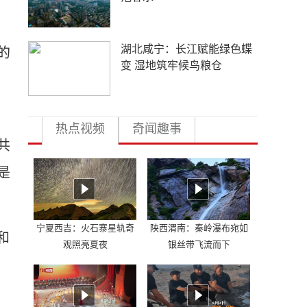
五箭齐发！中方强力反制，
的
美国该清醒了
热点视频
奇闻趣事
共
是
宁夏西吉：火石寨星轨奇
陕西渭南：秦岭瀑布宛如
和
观照亮夏夜
银丝带飞流而下