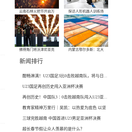
云南石林火把节开启万
探访人形机器人训练场
佛得角门将沃津尼亚亮
内蒙古鄂尔多斯：北大
新闻排行
酣畅淋漓！U23国足3比0击败越南队，将与日...
U23国足再创历史闯入亚洲杯决赛
再创历史！中国队3∶0击败越南队闯入U23亚...
教育家精神万里行｜吴凯：以热爱为底色 以坚
守...
三球完胜越南 中国首进U23男足亚洲杯决赛
超长春节假让众人羡慕的是什么？