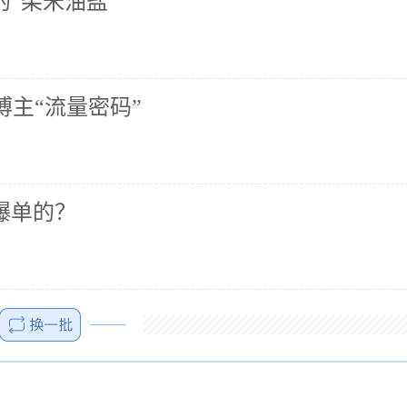
的“柴米油盐”
主“流量密码”
爆单的？