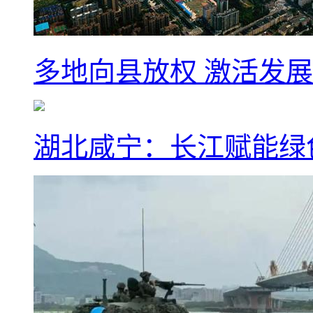
多地向县放权 激活发
湖北咸宁：长江赋能绿