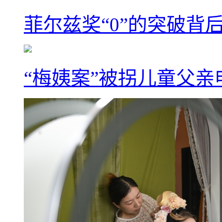
菲尔兹奖“0”的突破背
“梅姨案”被拐儿童父