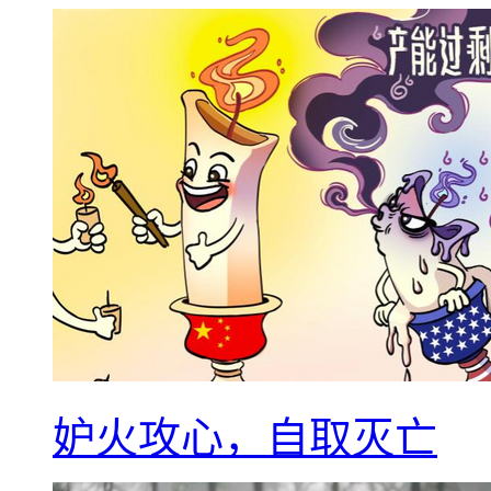
妒火攻心，自取灭亡