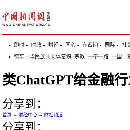
即时
时政
财经
同心
东西问
国际
社
铸牢中华民族共同体意识
宗教
一带一路
中国—
类ChatGPT给金
分享到：
首页
→
财经中心
→
财经频道
分享到：