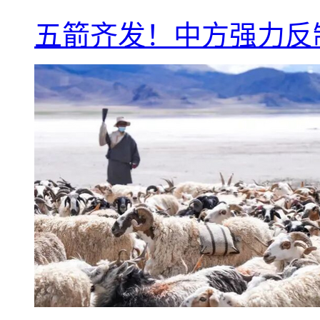
五箭齐发！中方强力反