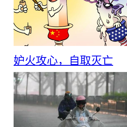
妒火攻心，自取灭亡