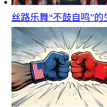
丝路乐舞“不鼓自鸣”