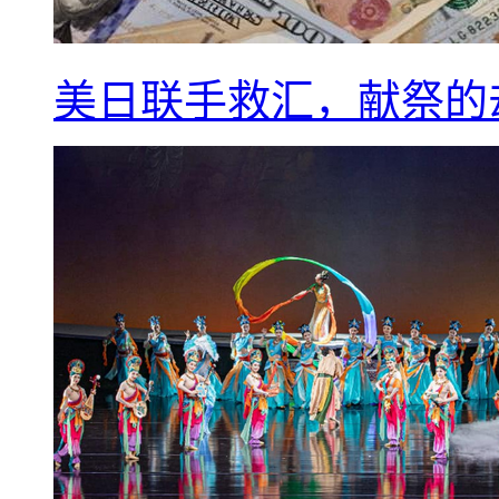
美日联手救汇，献祭的