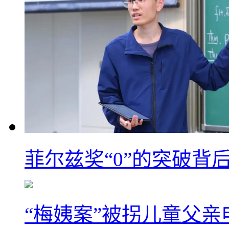
菲尔兹奖“0”的突破背
“梅姨案”被拐儿童父