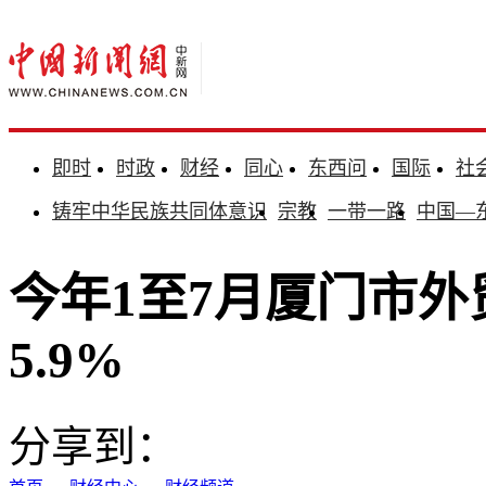
即时
时政
财经
同心
东西问
国际
社
铸牢中华民族共同体意识
宗教
一带一路
中国—
今年1至7月厦门市
5.9%
分享到：