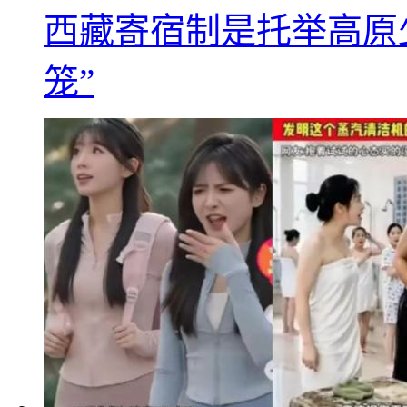
西藏寄宿制是托举高原
笼”