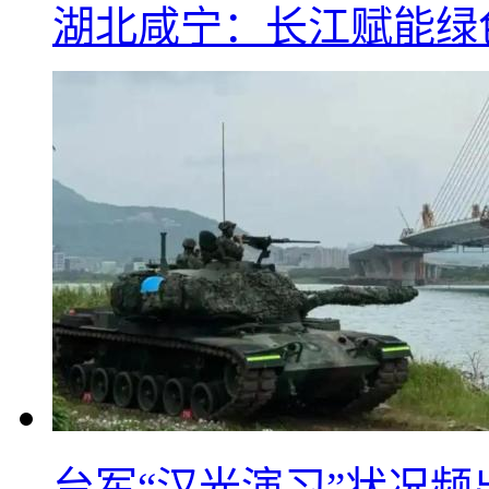
湖北咸宁：长江赋能绿
台军“汉光演习”状况频