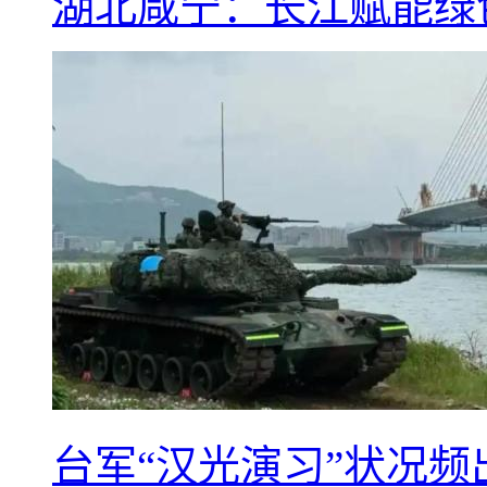
湖北咸宁：长江赋能绿
台军“汉光演习”状况频