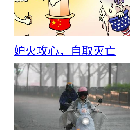
妒火攻心，自取灭亡