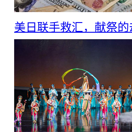
美日联手救汇，献祭的