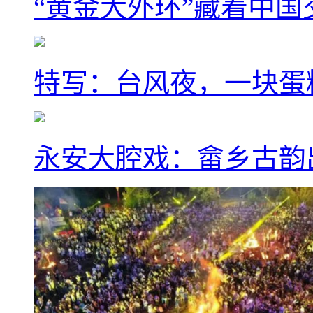
“黄金大外环”藏着中
特写：台风夜，一块蛋
永安大腔戏：畲乡古韵