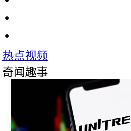
热点视频
奇闻趣事