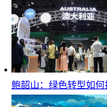
鲍韶山：绿色转型如何