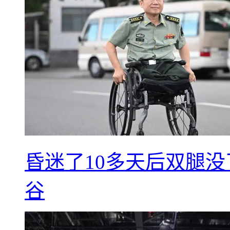
昏迷了10多天后双腿没
谷