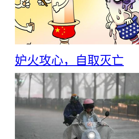
妒火攻心，自取灭亡