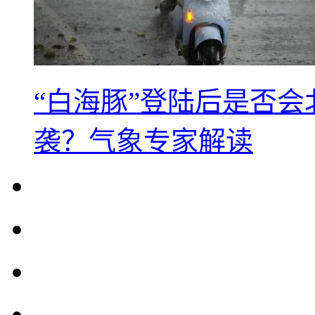
“白海豚”登陆后是否会
袭？气象专家解读