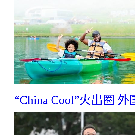
“China Cool”火