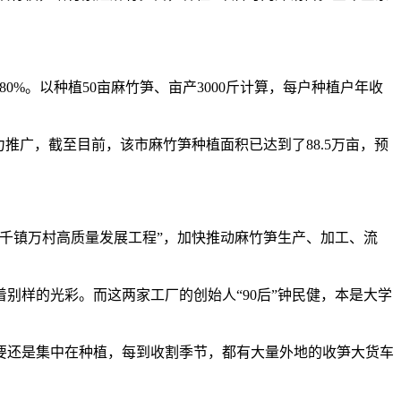
。以种植50亩麻竹笋、亩产3000斤计算，每户种植户年收
推广，截至目前，该市麻竹笋种植面积已达到了88.5万亩，预
千镇万村高质量发展工程”，加快推动麻竹笋生产、加工、流
样的光彩。而这两家工厂的创始人“90后”钟民健，本是大学
要还是集中在种植，每到收割季节，都有大量外地的收笋大货车