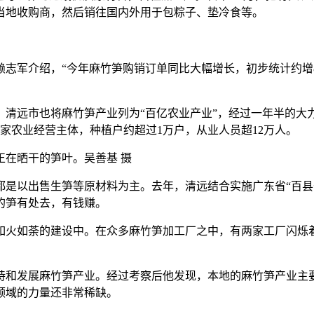
当地收购商，然后销往国内外用于包粽子、垫冷食等。
介绍，“今年麻竹笋购销订单同比大幅增长，初步统计约增80%
清远市也将麻竹笋产业列为“百亿农业产业”，经过一年半的大力
0多家农业经营主体，种植户约超过1万户，从业人员超12万人。
在晒干的笋叶。吴善基 摄
以出售生笋等原材料为主。去年，清远结合实施广东省“百县
的笋有处去，有钱赚。
如荼的建设中。在众多麻竹笋加工厂之中，有两家工厂闪烁着别
持和发展麻竹笋产业。经过考察后他发现，本地的麻竹笋产业主
领域的力量还非常稀缺。