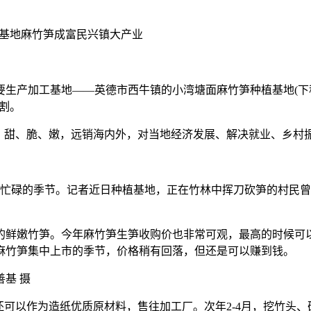
产基地麻竹笋成富民兴镇大产业
加工基地——英德市西牛镇的小湾塘面麻竹笋种植基地(下称“种
割。
甜、脆、嫩，远销海内外，对当地经济发展、解决就业、乡村
忙碌的季节。记者近日种植基地，正在竹林中挥刀砍笋的村民曾
的鲜嫩竹笋。今年麻竹笋生笋收购价也非常可观，最高的时候可以
麻竹笋集中上市的季节，价格稍有回落，但还是可以赚到钱。
基 摄
可以作为造纸优质原材料，售往加工厂。次年2-4月，挖竹头、