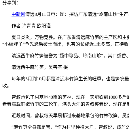
分享到：
中新网
清远8月11日电：题：探访广东清远“岭南山珍”生
作者 许青青 欧阳瑾
夏日炎炎，万物竞胜。在广东省清远麻竹笋的主产区和主要生产
“小绿胖子”争先恐后破土而出，也有的长成近1米多高，正待收
清远西牛麻竹笋被誉为“蔬中珍品、岭南山珍”，其口感香、
清远西牛麻竹笋。吴善基 摄
每年的5月到10月都是清远麻竹笋生长的旺季，也是笋农最
收。
曾叔承包了村基地40亩的笋林，现在一天能砍到1000多斤
看着满载鲜嫩竹笋的三轮车，满头大汗的曾叔笑着说，现在是
近段时间，曾叔每天早晨都过来基地承包的竹林砍笋。吴善
“麻竹笋全身都是宝，”作为村里种植大户，曾叔说，成竹还