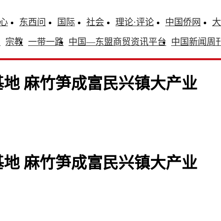
心
东西问
国际
社会
理论·评论
中国侨网
大
识
宗教
一带一路
中国—东盟商贸资讯平台
中国新闻周
基地 麻竹笋成富民兴镇大产业
基地 麻竹笋成富民兴镇大产业