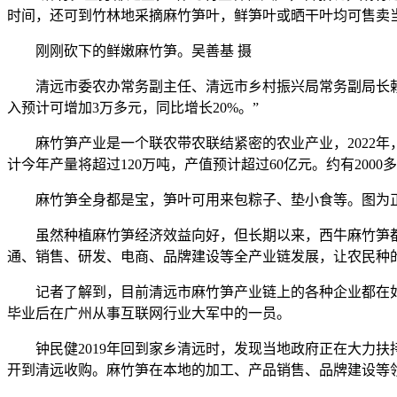
时间，还可到竹林地采摘麻竹笋叶，鲜笋叶或晒干叶均可售卖
刚刚砍下的鲜嫩麻竹笋。吴善基 摄
清远市委农办常务副主任、清远市乡村振兴局常务副局长赖志军
入预计可增加3万多元，同比增长20%。”
麻竹笋产业是一个联农带农联结紧密的农业产业，2022年，
计今年产量将超过120万吨，产值预计超过60亿元。约有200
麻竹笋全身都是宝，笋叶可用来包粽子、垫小食等。图为正
虽然种植麻竹笋经济效益向好，但长期以来，西牛麻竹笋都是
通、销售、研发、电商、品牌建设等全产业链发展，让农民种
记者了解到，目前清远市麻竹笋产业链上的各种企业都在如火
毕业后在广州从事互联网行业大军中的一员。
钟民健2019年回到家乡清远时，发现当地政府正在大力扶
开到清远收购。麻竹笋在本地的加工、产品销售、品牌建设等