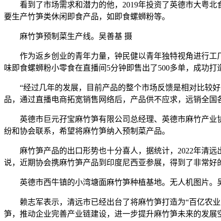
看到了市场需求和潜力的他，2019年投资了英德市大粤北食
要生产竹笋类休闲即食产品，如即食螺蛳粉等。
麻竹笋预制菜生产线。吴善基 摄
作为返乡创业的青年力量，钟民健以青年独特视角进行工厂
味即食螺蛳粉小零食在直播间5分钟即售出了500多单，成功
“经过几年的发展，目前产品的整个市场反馈是相对比较好的
品，通过直播电商拓宽销售网络后，产品供不应求，远销全国
英德市巨元孖宝麻竹笋有限公司总经理、英德市麻竹产业协
纷和协会联系，希望将麻竹笋纳入预制菜产品。
麻竹笋产品的出口形势也十分喜人，据统计，2022年清远出口麻
说，近期协会携麻竹笋产品到印度尼西亚参展，得到了非常好
英德市西牛镇的小湾塘面麻竹笋种植基地。无人机图片。吴
赖志军表示，清远市已经出台了将麻竹笋打造为“百亿农业产
笋，推动企业完善产业链建设，进一步提升麻竹笋未来的发展空