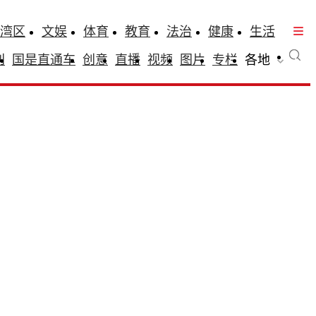
湾区
文娱
体育
教育
法治
健康
生活
刊
国是直通车
创意
直播
视频
图片
专栏
各地