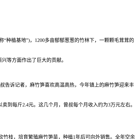
植基地”)，1200多亩郁郁葱葱的竹林下，一颗颗毛茸茸的
振兴等方面作出了巨大的贡献。
叔告诉记者，麻竹笋喜欢高温高热，今年镇上的麻竹笋迎来丰
卖到每斤2.4元。这几个月，曾叔每个月收入约为3万元左右。
砍竹枝，培育繁殖麻竹笋苗，种植1年后可向外销售。全年空余