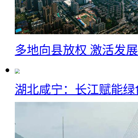
多地向县放权 激活发
湖北咸宁：长江赋能绿