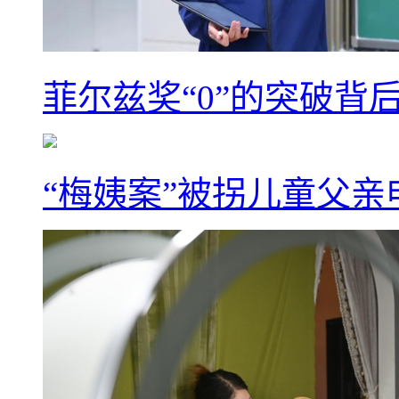
菲尔兹奖“0”的突破背
“梅姨案”被拐儿童父