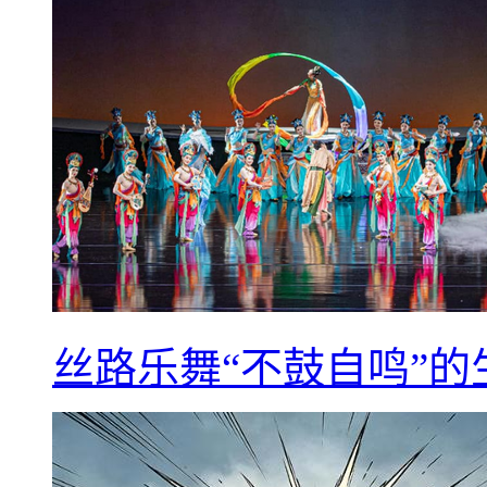
丝路乐舞“不鼓自鸣”