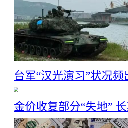
台军“汉光演习”状况频
金价收复部分“失地” 