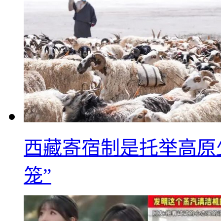
西藏寄宿制是托举高原
笼”