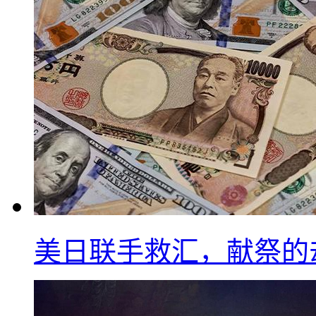
美日联手救汇，献祭的