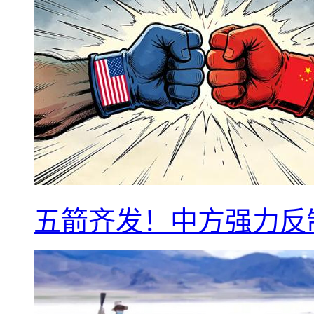
五箭齐发！中方强力反