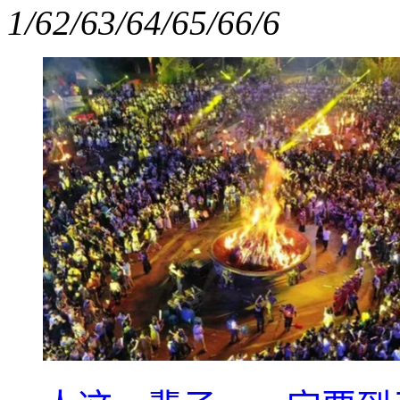
1/6
2/6
3/6
4/6
5/6
6/6