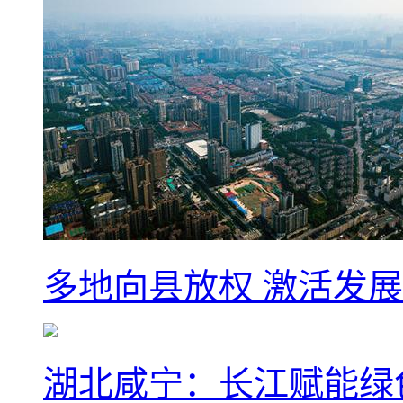
多地向县放权 激活发
湖北咸宁：长江赋能绿