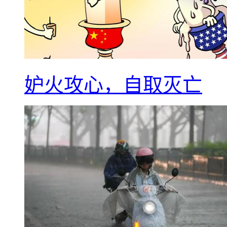
妒火攻心，自取灭亡