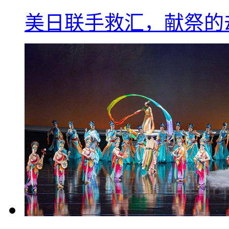
美日联手救汇，献祭的