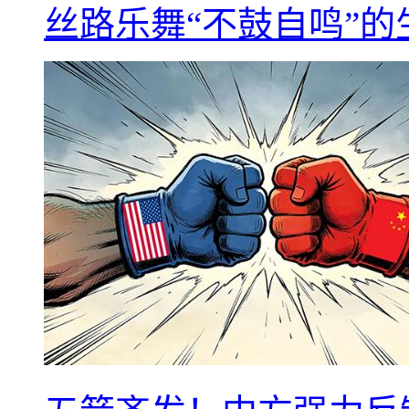
丝路乐舞“不鼓自鸣”