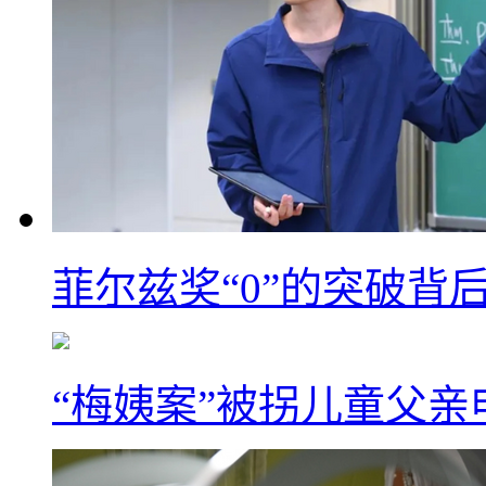
菲尔兹奖“0”的突破背
“梅姨案”被拐儿童父