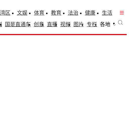
湾区
文娱
体育
教育
法治
健康
生活
刊
国是直通车
创意
直播
视频
图片
专栏
各地