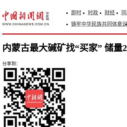
即时
时政
财经
同
铸牢中华民族共同体意
内蒙古最大碱矿找“买家” 储量20
分享到：