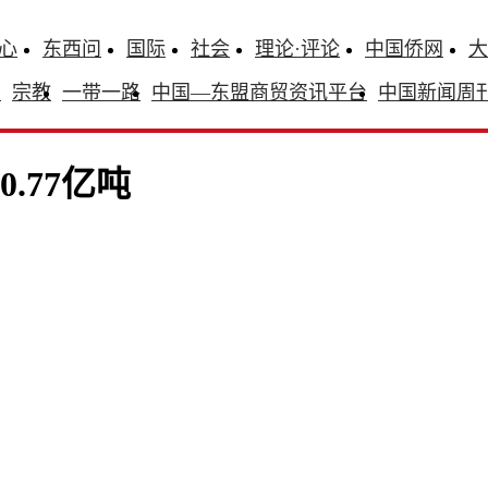
心
东西问
国际
社会
理论·评论
中国侨网
大
识
宗教
一带一路
中国—东盟商贸资讯平台
中国新闻周
.77亿吨