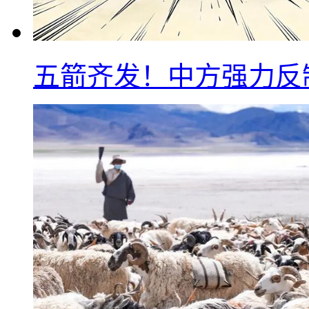
五箭齐发！中方强力反