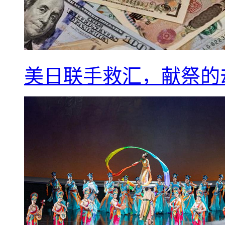
美日联手救汇，献祭的