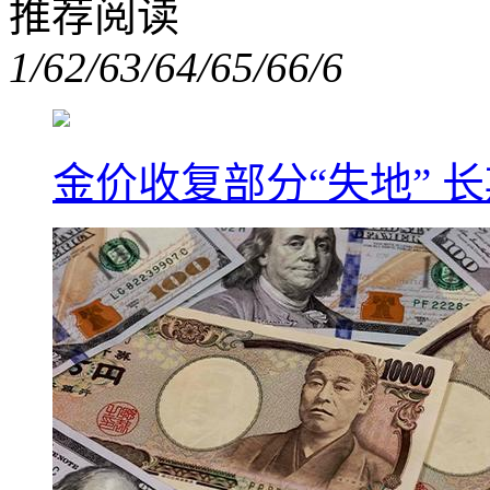
推荐阅读
1/6
2/6
3/6
4/6
5/6
6/6
金价收复部分“失地” 