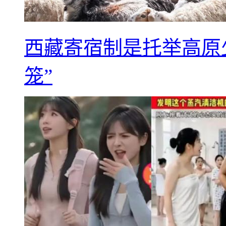
西藏寄宿制是托举高原
笼”