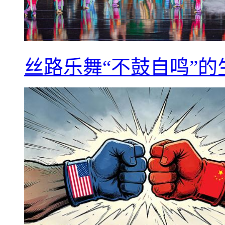
丝路乐舞“不鼓自鸣”