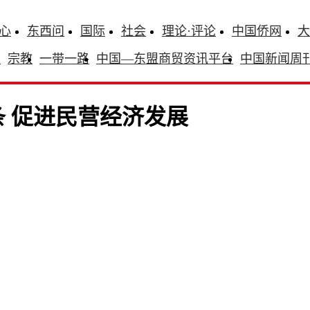
心
东西问
国际
社会
理论·评论
中国侨网
大
识
宗教
一带一路
中国—东盟商贸资讯平台
中国新闻周
条 促进民营经济发展