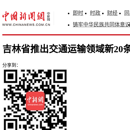
即时
时政
财经
同
铸牢中华民族共同体意
吉林省推出交通运输领域新20
分享到：