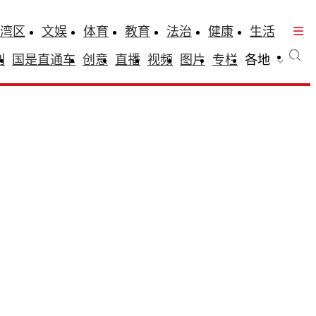
湾区
文娱
体育
教育
法治
健康
生活
刊
国是直通车
创意
直播
视频
图片
专栏
各地