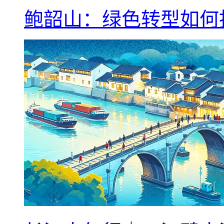
鲍韶山：绿色转型如何