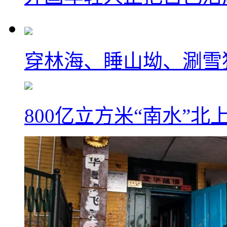
穿林海、睡山坳、涮雪
800亿立方米“南水”北