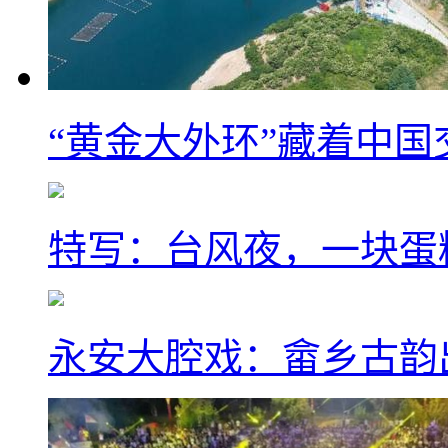
“黄金大外环”藏着中
特写：台风夜，一块蛋
永安大腔戏：畲乡古韵