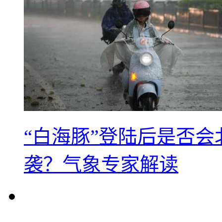
“白海豚”登陆后是否会
袭？气象专家解读