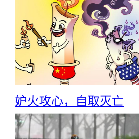
妒火攻心，自取灭亡