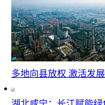
多地向县放权 激活发
湖北咸宁：长江赋能绿