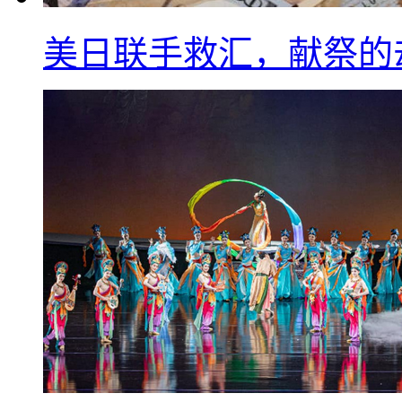
美日联手救汇，献祭的