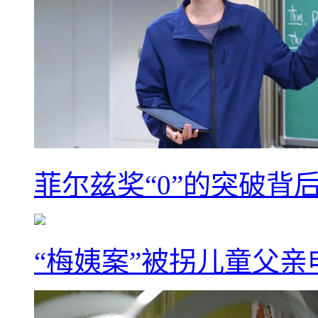
菲尔兹奖“0”的突破背
“梅姨案”被拐儿童父