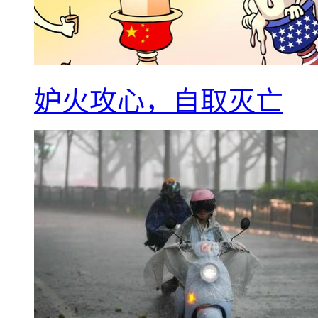
妒火攻心，自取灭亡