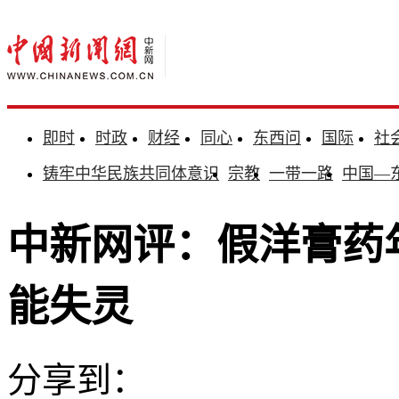
即时
时政
财经
同心
东西问
国际
社
铸牢中华民族共同体意识
宗教
一带一路
中国—
中新网评：假洋膏药
能失灵
分享到：