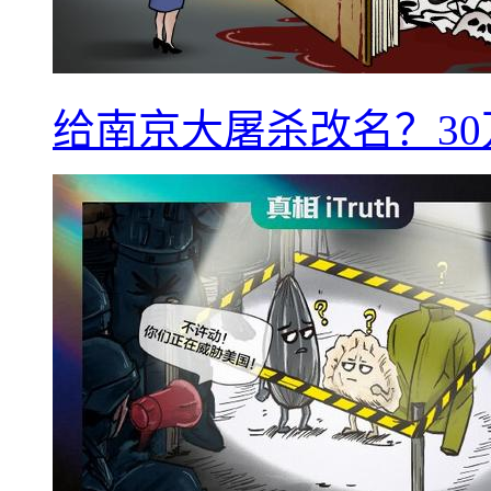
给南京大屠杀改名？3