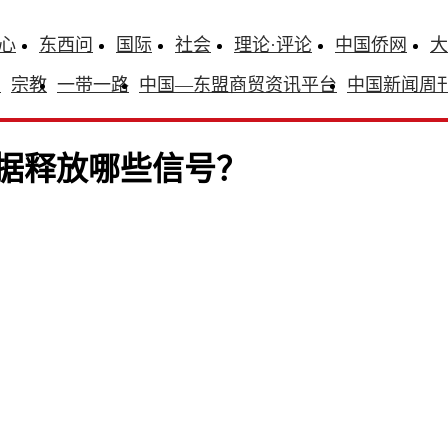
心
东西问
国际
社会
理论·评论
中国侨网
大
识
宗教
一带一路
中国—东盟商贸资讯平台
中国新闻周
数据释放哪些信号？