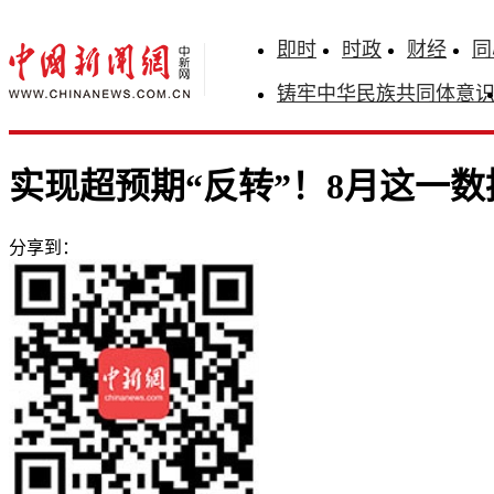
即时
时政
财经
同
铸牢中华民族共同体意
实现超预期“反转”！8月这一
分享到：