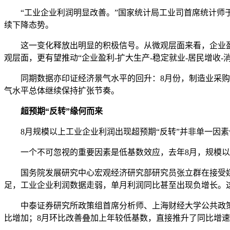
“工业企业利润明显改善。”国家统计局工业司首席统计师于卫宁
续下降态势。
这一变化释放出明显的积极信号。从微观层面来看，企业盈利能
观层面，更有望推动“企业盈利-扩大生产-稳定就业-居民增收
同期数据亦印证经济景气水平的回升：8月份，制造业采购经理指数
气水平总体继续保持扩张节奏。
超预期“反转”缘何而来
8月规模以上工业企业利润出现超预期“反转”并非单一因素
一个不可忽视的重要因素是低基数效应，去年8月，规模以上
国务院发展研究中心宏观经济研究部研究员张立群在接受媒
足，工业企业利润数据走弱，单月利润同比甚至出现负增长。
中泰证券研究所政策组首席分析师、上海财经大学公共政策与治
比增加；8月环比改善叠加上年较低基数，直接推升了同比增