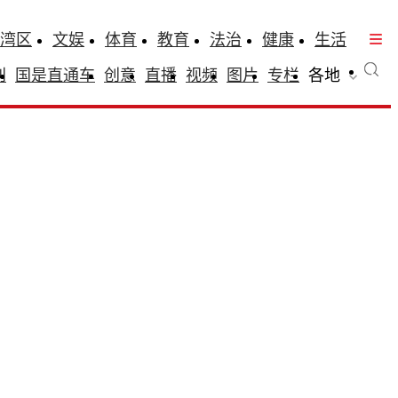
湾区
文娱
体育
教育
法治
健康
生活
刊
国是直通车
创意
直播
视频
图片
专栏
各地