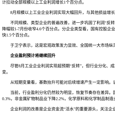
计拉动全部规模以上工业利润增长1个百分点。
8月规模以上工业企业利润实现大幅回升，与其他损益增长也
不同规模、类型企业的普遍改善，进一步巩固了利润“反转”态势。
降幅较1-7月份收窄4.6个百分点。分企业类型看，国有控股企业
快1.5个百分点。
于卫宁表示，这是宏观政策发力显效、全国统一大市场纵深推
企业盈利预计将继续回升
尽管8月工业企业利润实现超预期“反转”，但行业分化、成
变。
从短期变量看，基数抬升可能对后续增速产生一定影响。谈及
当前，行业盈利分化仍然较为明显，恢复节奏存在差异。国
0.3%，非金属矿物制品业下降2.2%，化学原料和化学制品制造业
企业利润的改善是企业资金流“活水”的重要源头，关注企业