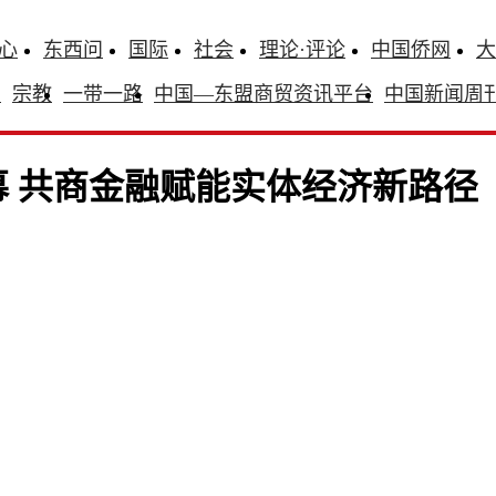
心
东西问
国际
社会
理论·评论
中国侨网
大
识
宗教
一带一路
中国—东盟商贸资讯平台
中国新闻周
幕 共商金融赋能实体经济新路径