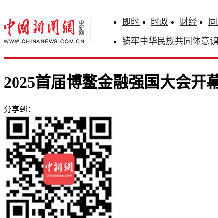
即时
时政
财经
同
铸牢中华民族共同体意
2025首届博鳌金融强国大会开
分享到：