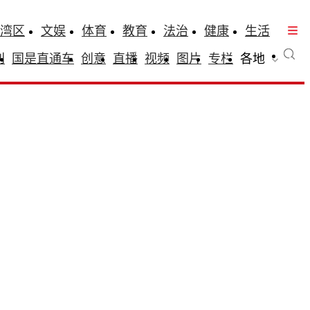
湾区
文娱
体育
教育
法治
健康
生活
刊
国是直通车
创意
直播
视频
图片
专栏
各地