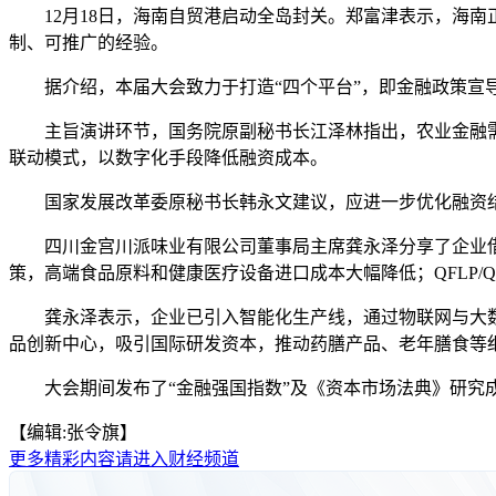
12月18日，海南自贸港启动全岛封关。郑富津表示，海南
制、可推广的经验。
据介绍，本届大会致力于打造“四个平台”，即金融政策宣导
主旨演讲环节，国务院原副秘书长江泽林指出，农业金融需应
联动模式，以数字化手段降低融资成本。
国家发展改革委原秘书长韩永文建议，应进一步优化融资结
四川金宫川派味业有限公司董事局主席龚永泽分享了企业借助
策，高端食品原料和健康医疗设备进口成本大幅降低；QFLP/
龚永泽表示，企业已引入智能化生产线，通过物联网与大数
品创新中心，吸引国际研发资本，推动药膳产品、老年膳食等
大会期间发布了“金融强国指数”及《资本市场法典》研究成
【编辑:张令旗】
更多精彩内容请进入财经频道