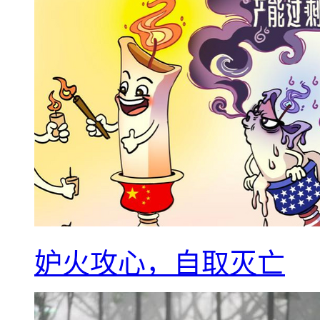
妒火攻心，自取灭亡