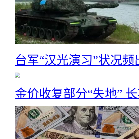
台军“汉光演习”状况频
金价收复部分“失地” 