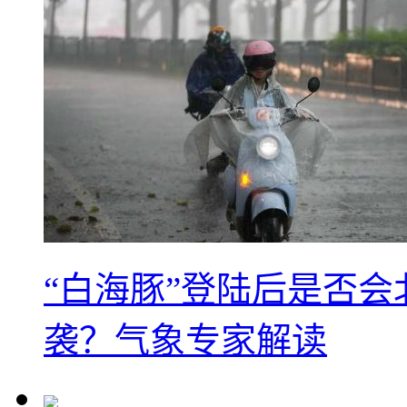
“白海豚”登陆后是否会
袭？气象专家解读