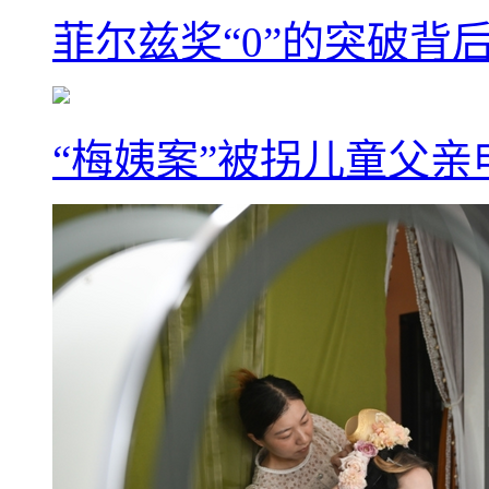
菲尔兹奖“0”的突破背
“梅姨案”被拐儿童父