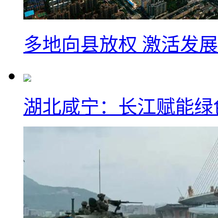
多地向县放权 激活发
湖北咸宁：长江赋能绿