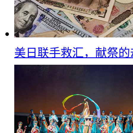
美日联手救汇，献祭的