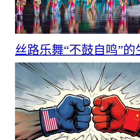
丝路乐舞“不鼓自鸣”