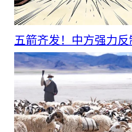
五箭齐发！中方强力反