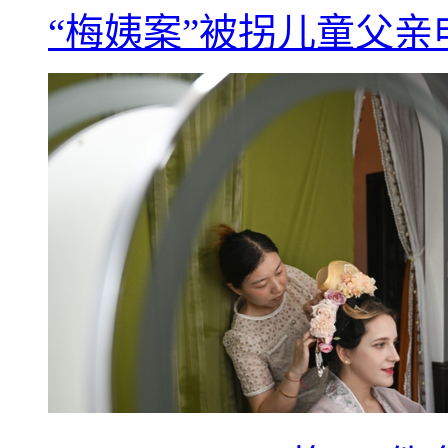
“梅姨案”被拐儿童父