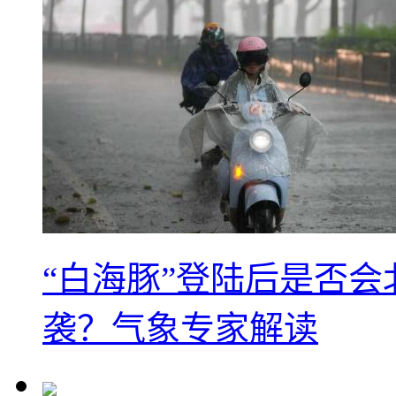
“白海豚”登陆后是否会
袭？气象专家解读