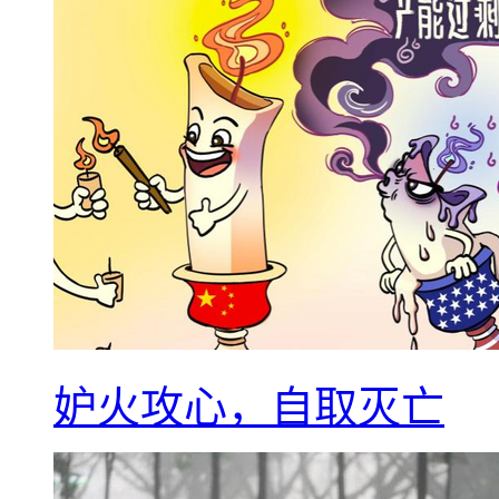
妒火攻心，自取灭亡