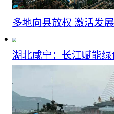
多地向县放权 激活发
湖北咸宁：长江赋能绿