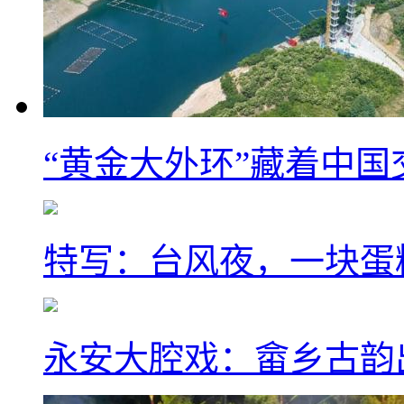
“黄金大外环”藏着中
特写：台风夜，一块蛋
永安大腔戏：畲乡古韵