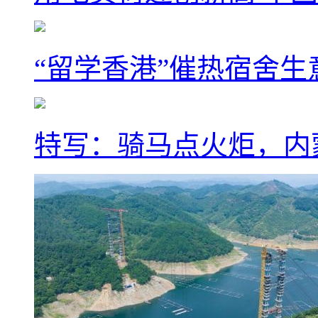
“留学香港”催热宿舍生
特写：骑马点火炬，内