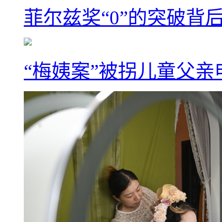
菲尔兹奖“0”的突破背
“梅姨案”被拐儿童父