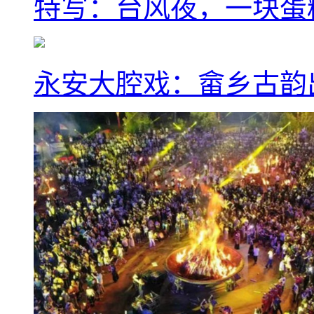
特写：台风夜，一块蛋
永安大腔戏：畲乡古韵