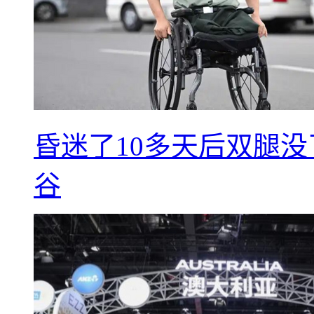
昏迷了10多天后双腿没
谷