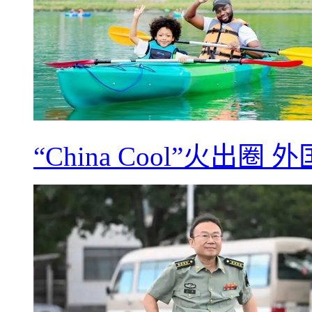
“China Cool”火