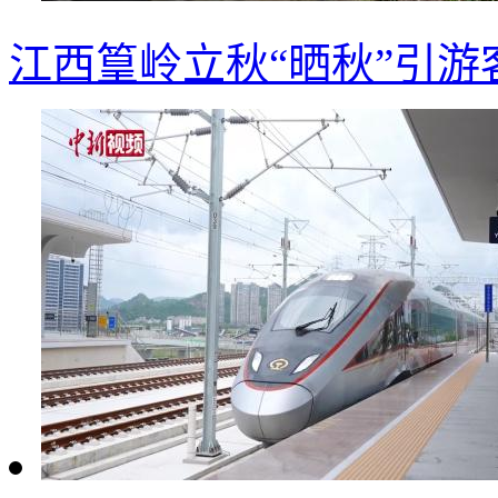
江西篁岭立秋“晒秋”引游