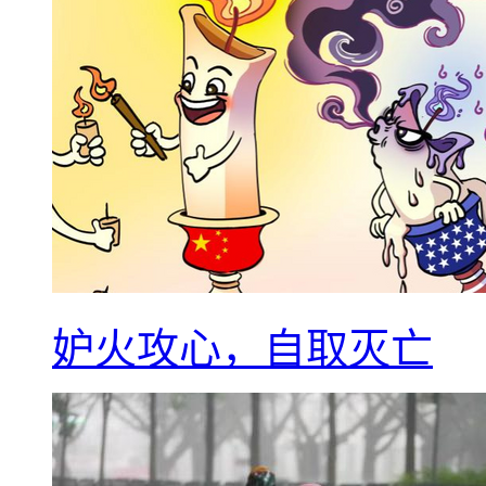
妒火攻心，自取灭亡