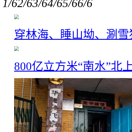
1/6
2/6
3/6
4/6
5/6
6/6
穿林海、睡山坳、涮雪
800亿立方米“南水”北