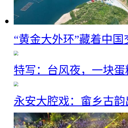
“黄金大外环”藏着中
特写：台风夜，一块蛋
永安大腔戏：畲乡古韵