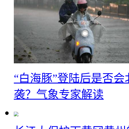
“白海豚”登陆后是否会
袭？气象专家解读