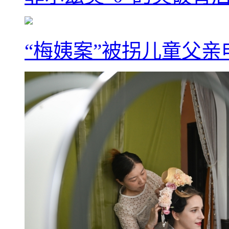
“梅姨案”被拐儿童父