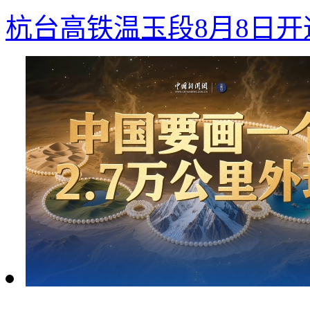
杭台高铁温玉段8月8日开