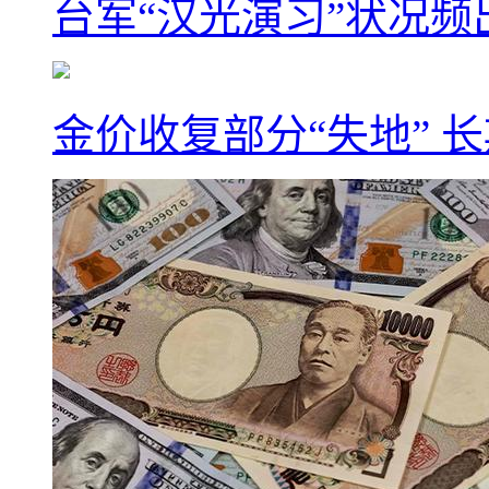
台军“汉光演习”状况频
金价收复部分“失地” 