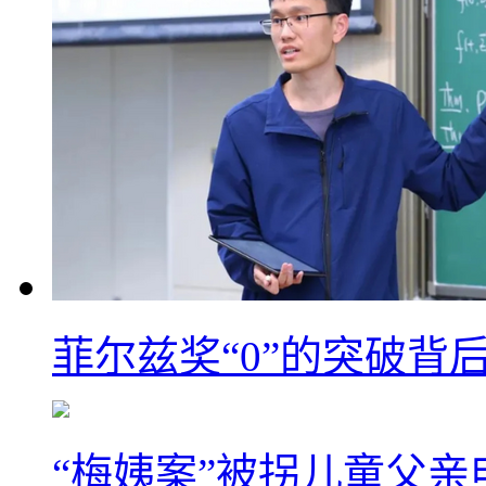
菲尔兹奖“0”的突破背
“梅姨案”被拐儿童父