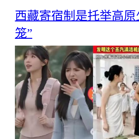
西藏寄宿制是托举高原
笼”