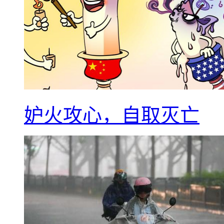
妒火攻心，自取灭亡