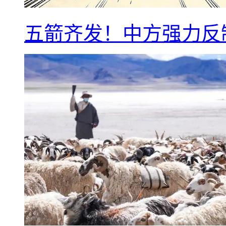
五箭齐发！中方强力反