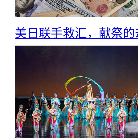
美日联手救汇，献祭的