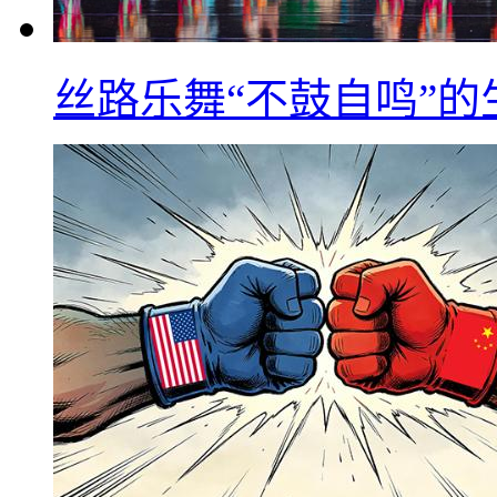
丝路乐舞“不鼓自鸣”