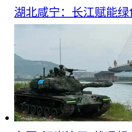
湖北咸宁：长江赋能绿