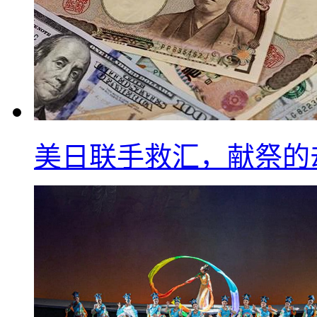
美日联手救汇，献祭的