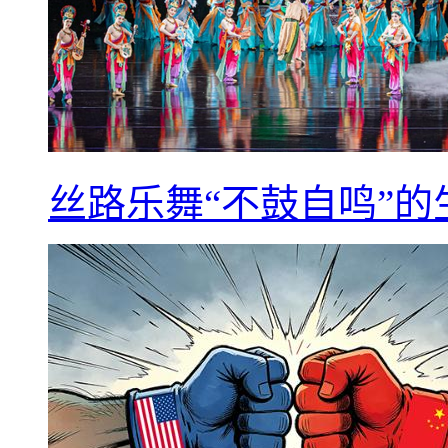
丝路乐舞“不鼓自鸣”