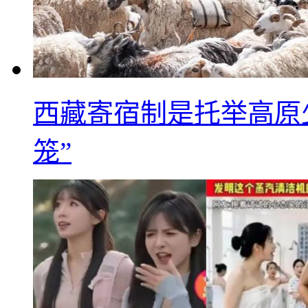
西藏寄宿制是托举高原
笼”