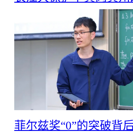
菲尔兹奖“0”的突破背