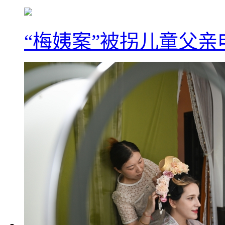
“梅姨案”被拐儿童父