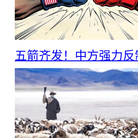
五箭齐发！中方强力反