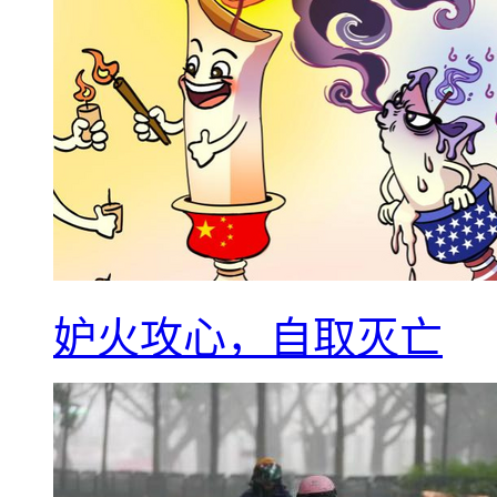
妒火攻心，自取灭亡