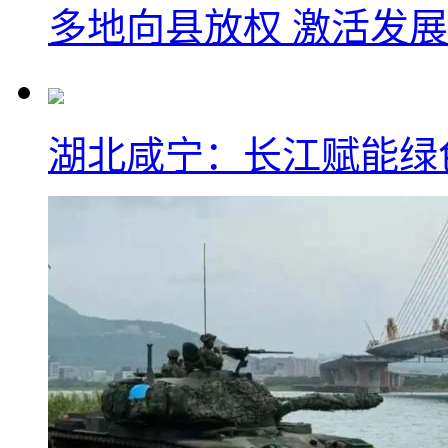
多地向县放权 激活发
湖北咸宁：长江赋能绿