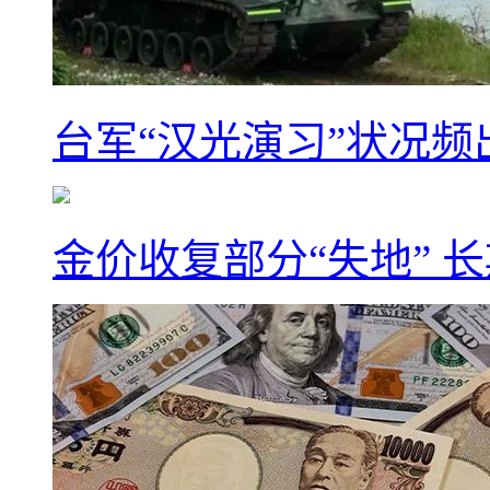
台军“汉光演习”状况频
金价收复部分“失地” 