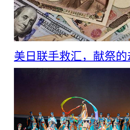
美日联手救汇，献祭的