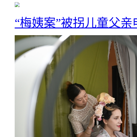
“梅姨案”被拐儿童父