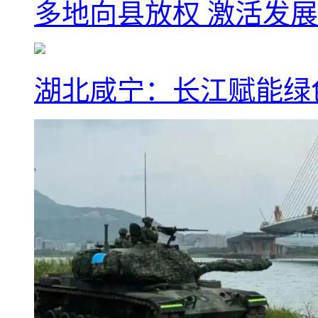
多地向县放权 激活发
湖北咸宁：长江赋能绿