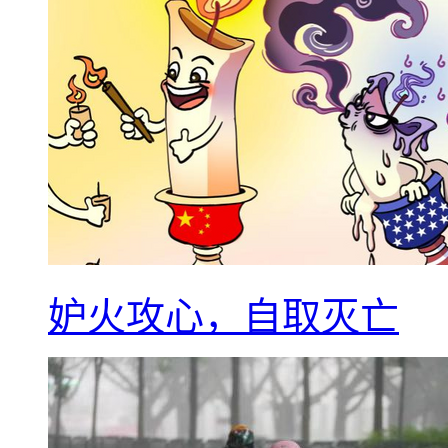
妒火攻心，自取灭亡