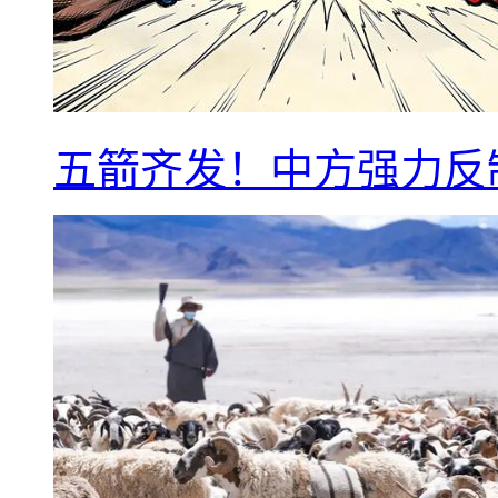
五箭齐发！中方强力反