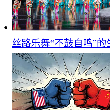
丝路乐舞“不鼓自鸣”