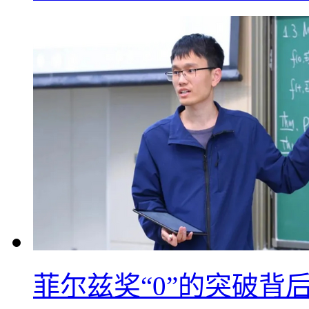
菲尔兹奖“0”的突破背