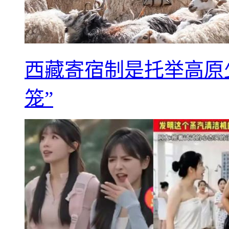
西藏寄宿制是托举高原
笼”