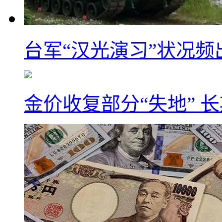
台军“汉光演习”状况频
金价收复部分“失地” 