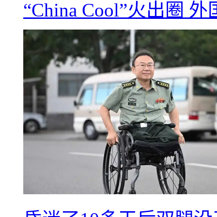
“China Cool”火