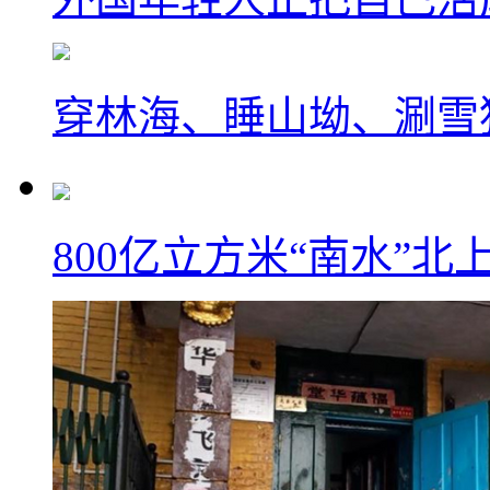
穿林海、睡山坳、涮雪
800亿立方米“南水”北