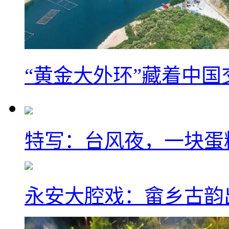
“黄金大外环”藏着中
特写：台风夜，一块蛋
永安大腔戏：畲乡古韵