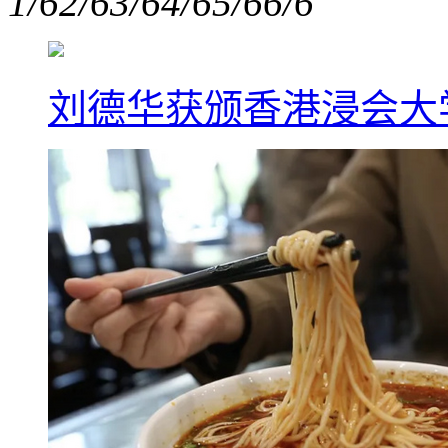
1/6
2/6
3/6
4/6
5/6
6/6
刘德华获颁香港浸会大