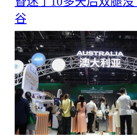
昏迷了10多天后双腿没
谷