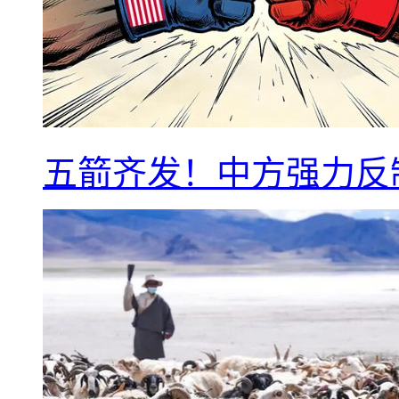
五箭齐发！中方强力反