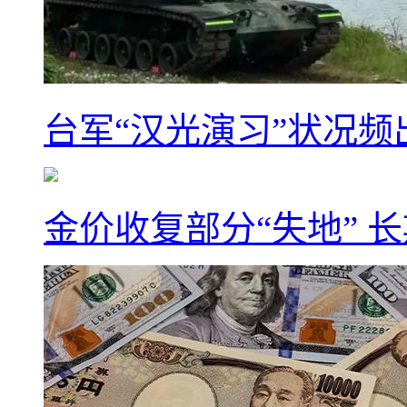
台军“汉光演习”状况频
金价收复部分“失地” 