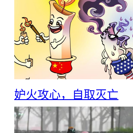
妒火攻心，自取灭亡