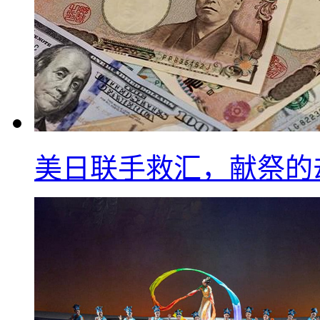
美日联手救汇，献祭的