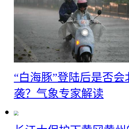
“白海豚”登陆后是否会
袭？气象专家解读