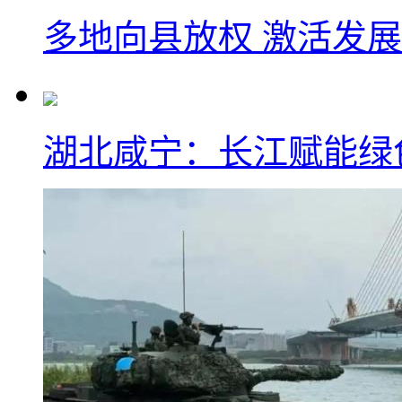
多地向县放权 激活发
湖北咸宁：长江赋能绿