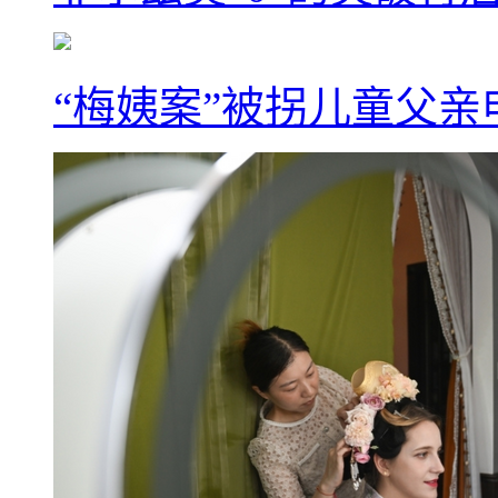
“梅姨案”被拐儿童父