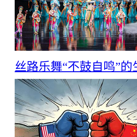
丝路乐舞“不鼓自鸣”