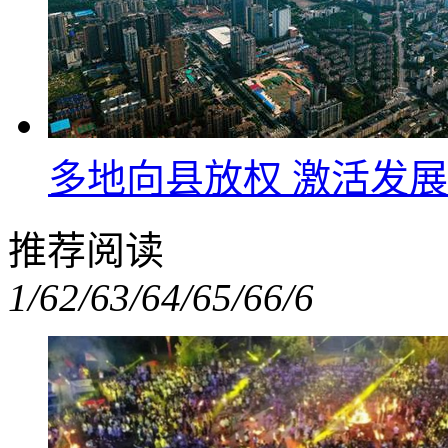
多地向县放权 激活发
推荐阅读
1/6
2/6
3/6
4/6
5/6
6/6