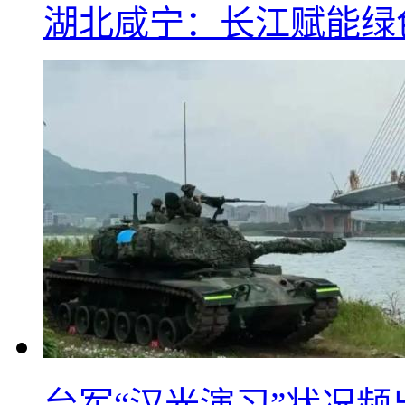
湖北咸宁：长江赋能绿
台军“汉光演习”状况频