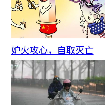
妒火攻心，自取灭亡