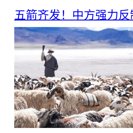
五箭齐发！中方强力反