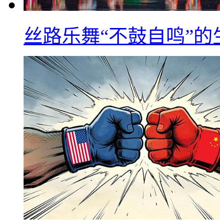
丝路乐舞“不鼓自鸣”