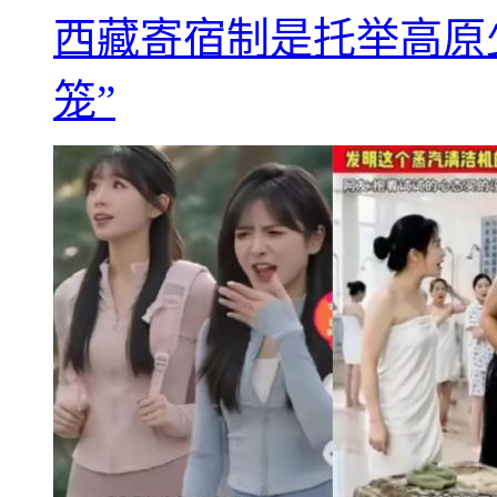
西藏寄宿制是托举高原
笼”