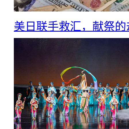
美日联手救汇，献祭的