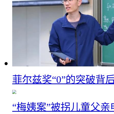
菲尔兹奖“0”的突破背
“梅姨案”被拐儿童父