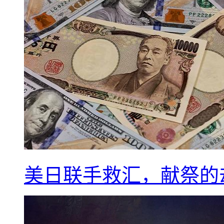
美日联手救汇，献祭的