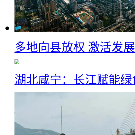
多地向县放权 激活发
湖北咸宁：长江赋能绿