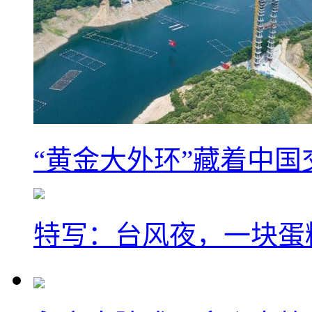
“黄金大外环”藏着中
特写：台风夜，一块蛋