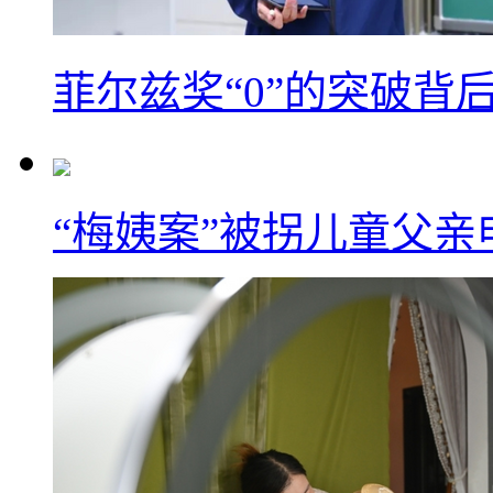
菲尔兹奖“0”的突破背
“梅姨案”被拐儿童父