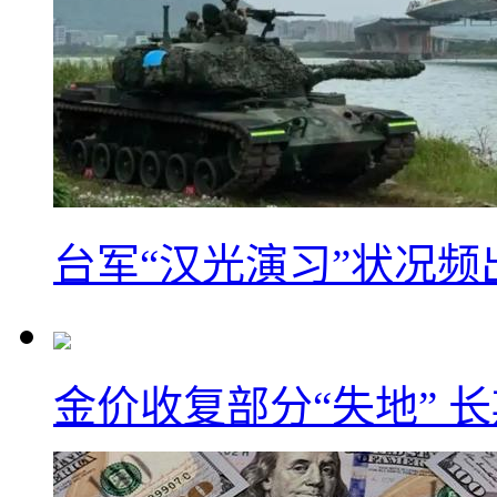
台军“汉光演习”状况频
金价收复部分“失地” 