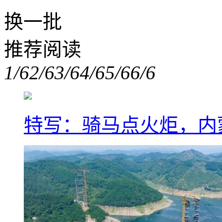
换一批
推荐阅读
1/6
2/6
3/6
4/6
5/6
6/6
特写：骑马点火炬，内