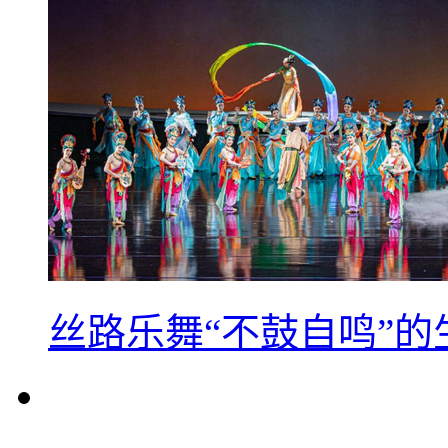
丝路乐舞“不鼓自鸣”