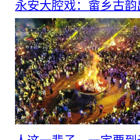
永安大腔戏：畲乡古韵