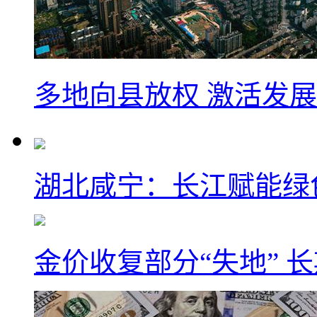
多地向县放权 激活发
湖北咸宁：长江赋能绿
金价收复部分“失地” 