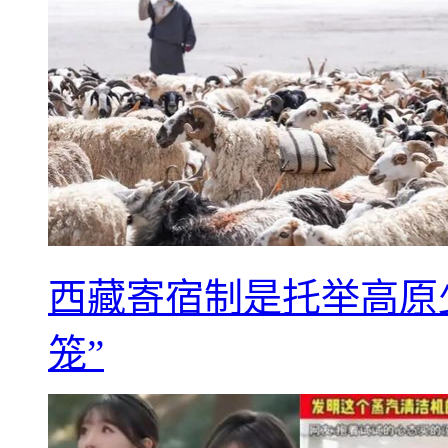
西藏寄宿制是托举高原
笼”