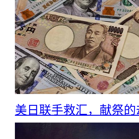
美日联手救汇，献祭的