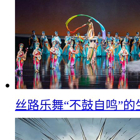
丝路乐舞“不鼓自鸣”