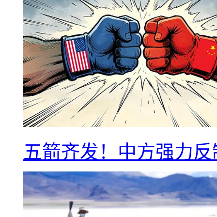
五箭齐发！中方强力反