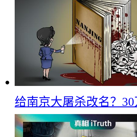
给南京大屠杀改名？3