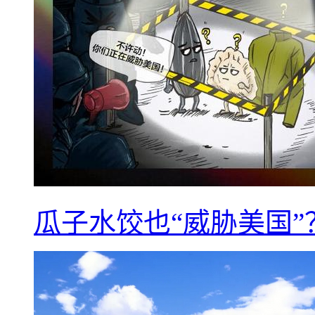
瓜子水饺也“威胁美国”