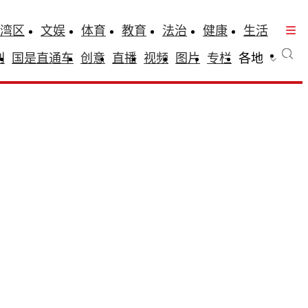
湾区
文娱
体育
教育
法治
健康
生活
刊
国是直通车
创意
直播
视频
图片
专栏
各地