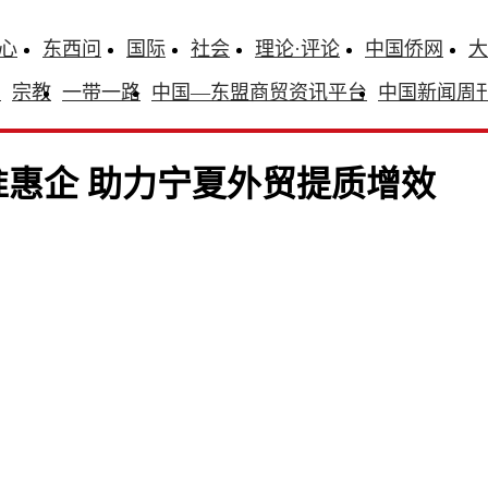
心
东西问
国际
社会
理论·评论
中国侨网
大
识
宗教
一带一路
中国—东盟商贸资讯平台
中国新闻周
准惠企 助力宁夏外贸提质增效