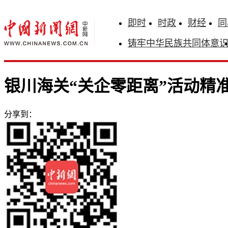
即时
时政
财经
同
铸牢中华民族共同体意
银川海关“关企零距离”活动精
分享到：