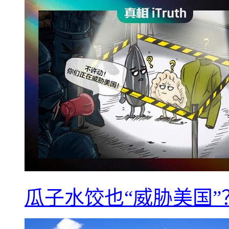
瓜子水饺也“威胁美国”