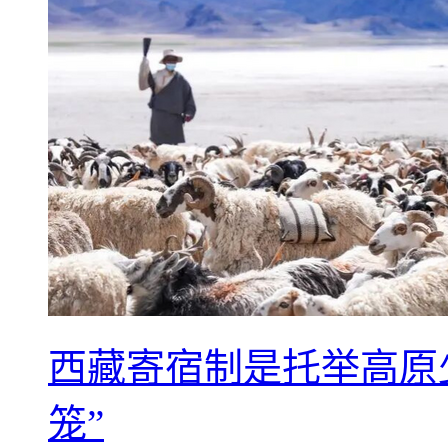
西藏寄宿制是托举高原
笼”