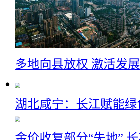
多地向县放权 激活发
湖北咸宁：长江赋能绿
金价收复部分“失地” 