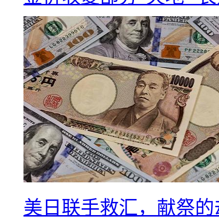
美日联手救汇，献祭的