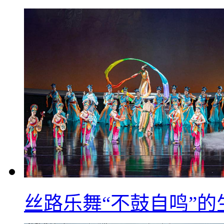
丝路乐舞“不鼓自鸣”