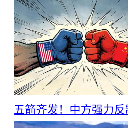
五箭齐发！中方强力反