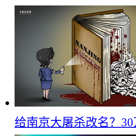
给南京大屠杀改名？3