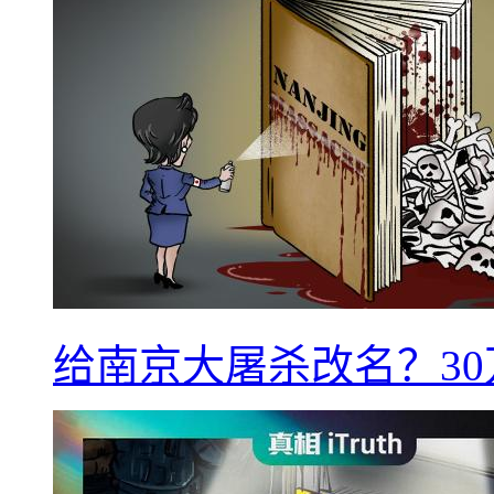
给南京大屠杀改名？3