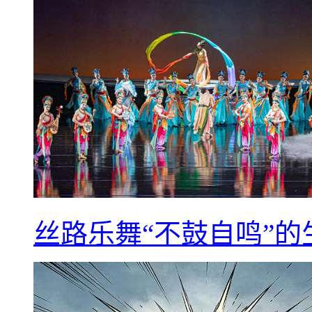
丝路乐舞“不鼓自鸣”