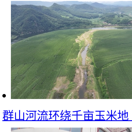
群山河流环绕千亩玉米地 