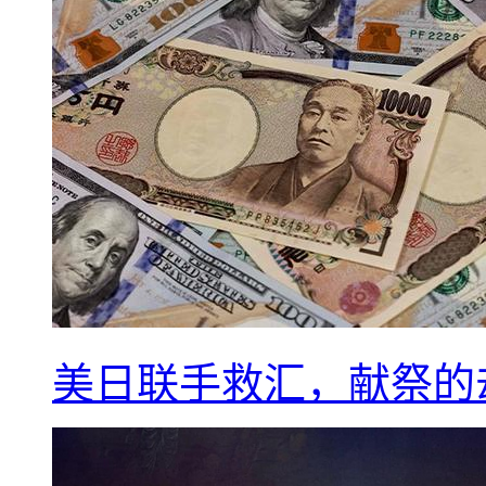
美日联手救汇，献祭的