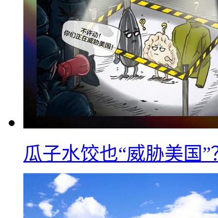
瓜子水饺也“威胁美国”