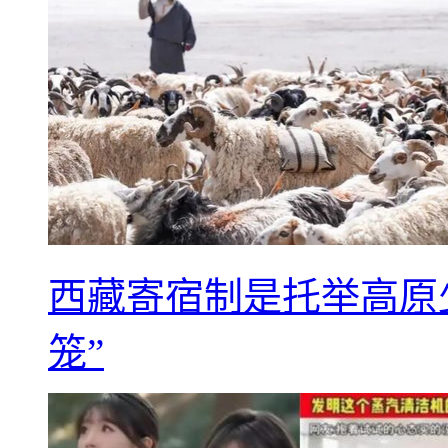
西藏寄宿制是托举高原
笼”