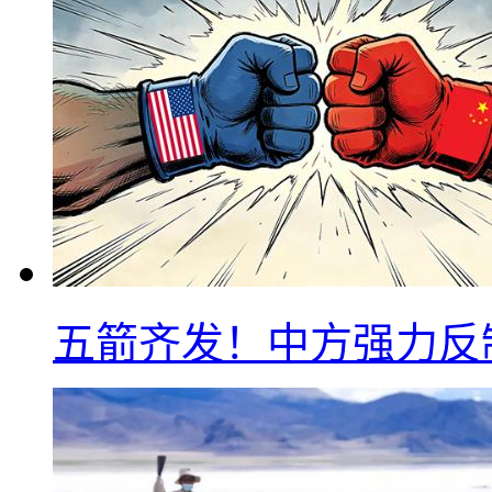
五箭齐发！中方强力反