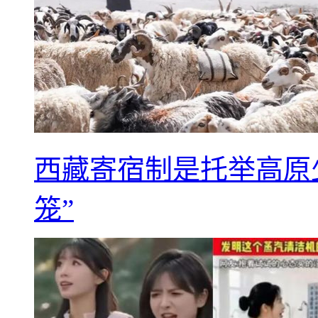
西藏寄宿制是托举高原
笼”