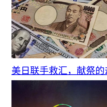
美日联手救汇，献祭的