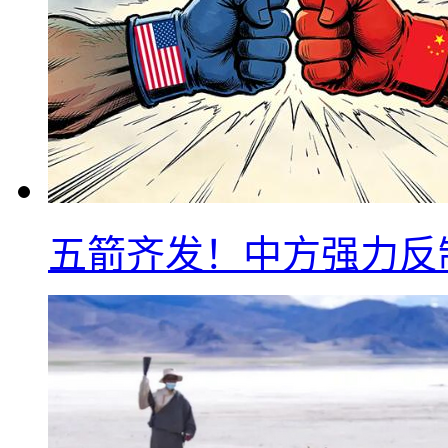
五箭齐发！中方强力反