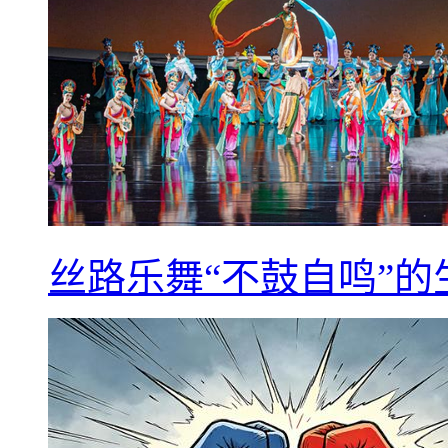
丝路乐舞“不鼓自鸣”