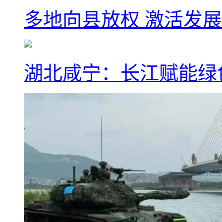
多地向县放权 激活发
湖北咸宁：长江赋能绿