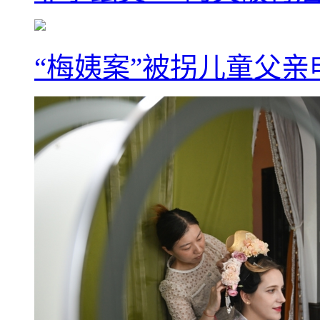
“梅姨案”被拐儿童父