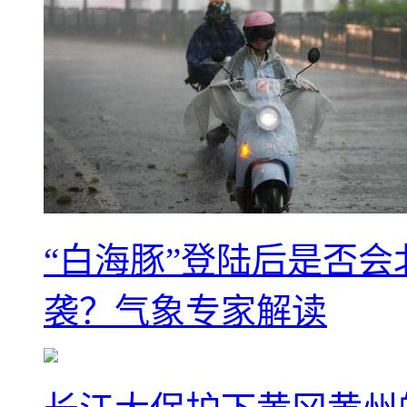
“白海豚”登陆后是否会
袭？气象专家解读