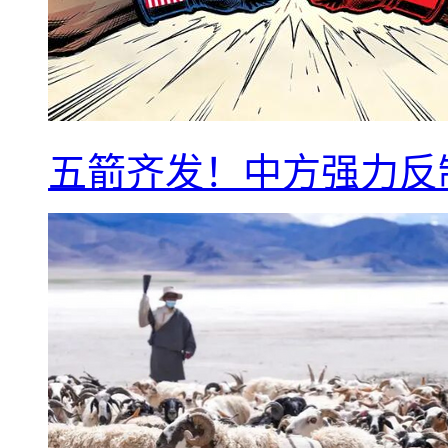
五箭齐发！中方强力反