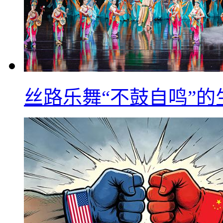
丝路乐舞“不鼓自鸣”