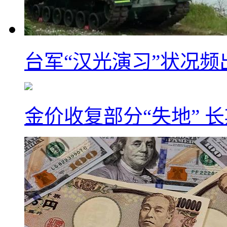
台军“汉光演习”状况频
金价收复部分“失地” 