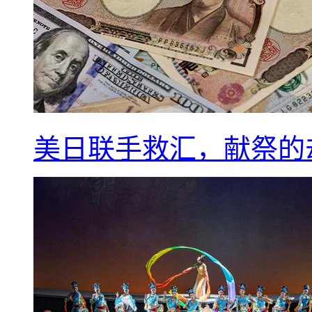
美日联手救汇，献祭的