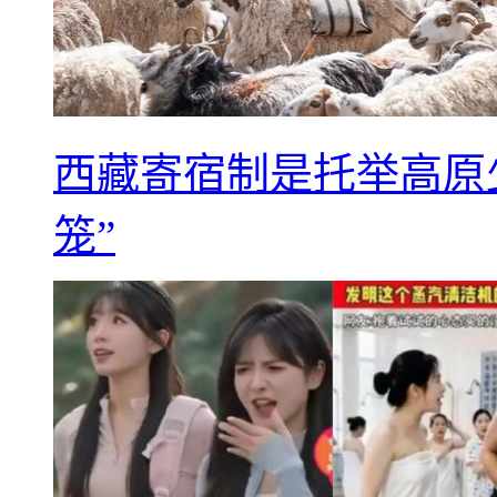
西藏寄宿制是托举高原
笼”