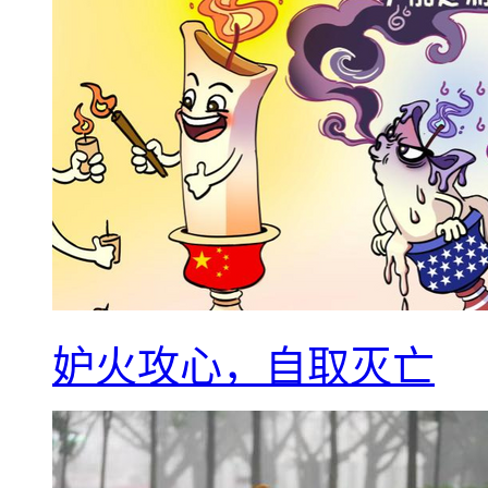
妒火攻心，自取灭亡