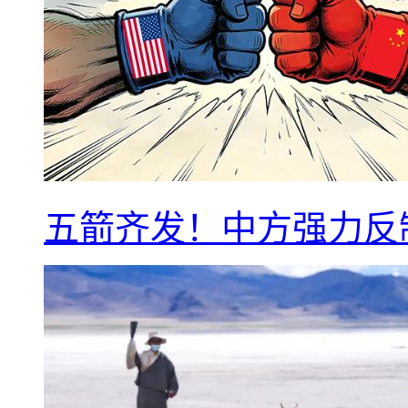
五箭齐发！中方强力反