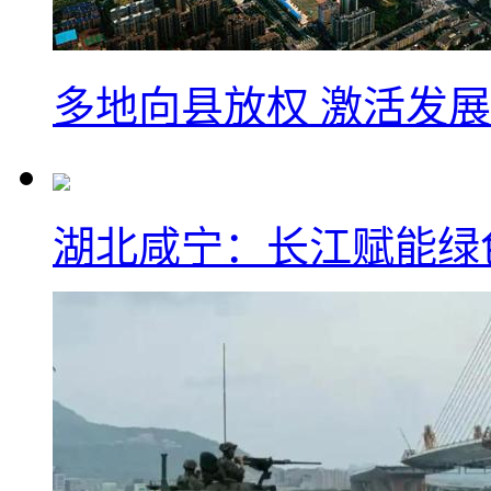
多地向县放权 激活发
湖北咸宁：长江赋能绿