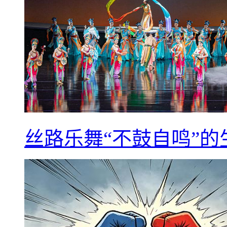
丝路乐舞“不鼓自鸣”