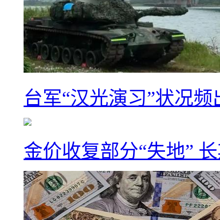
台军“汉光演习”状况频
金价收复部分“失地” 