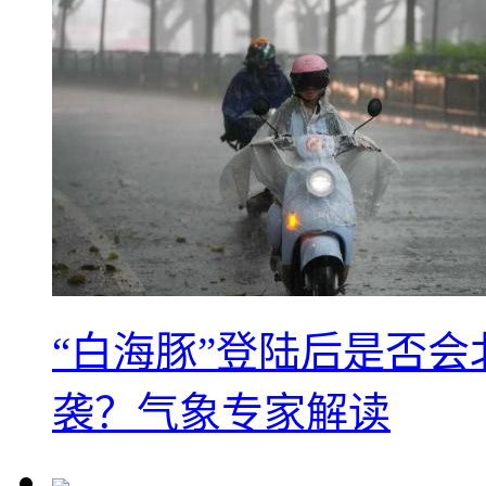
“白海豚”登陆后是否会
袭？气象专家解读