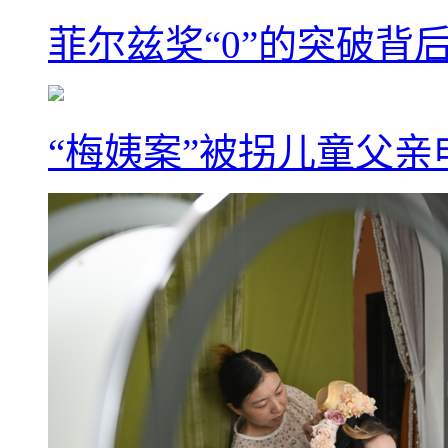
菲尔兹奖“0”的突破背
“梅姨案”被拐儿童父