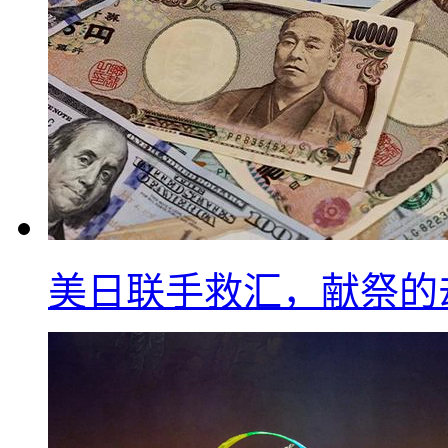
美日联手救汇，献祭的