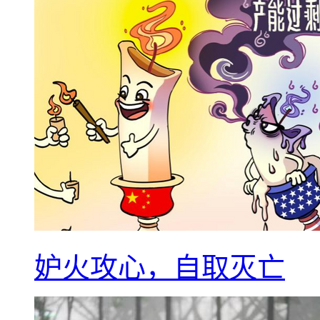
妒火攻心，自取灭亡