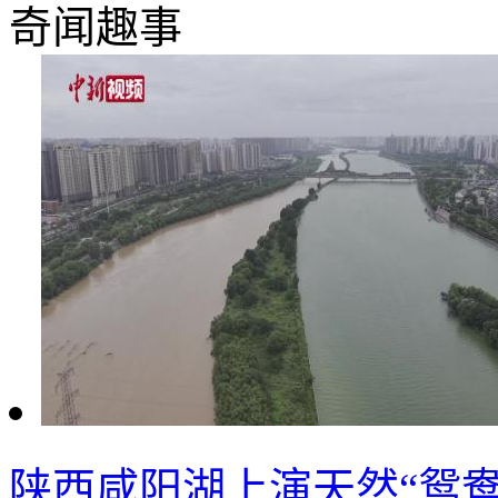
奇闻趣事
陕西咸阳湖上演天然“鸳鸯