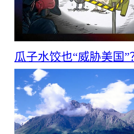
瓜子水饺也“威胁美国”