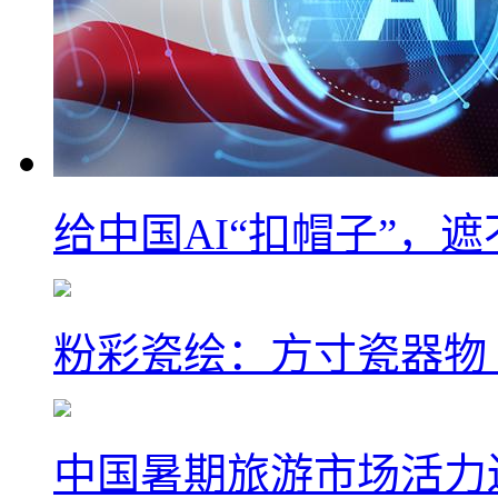
给中国AI“扣帽子”，
粉彩瓷绘：方寸瓷器物
中国暑期旅游市场活力