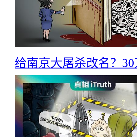
给南京大屠杀改名？3