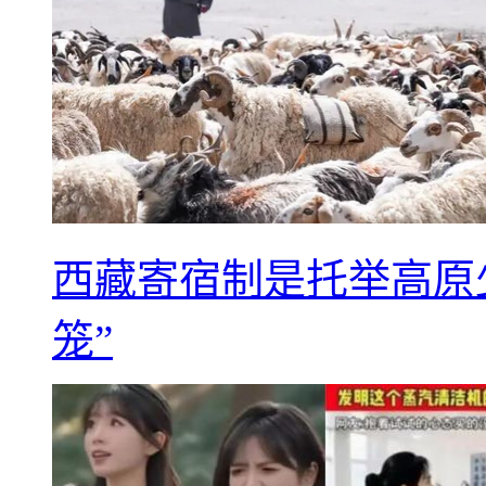
西藏寄宿制是托举高原
笼”