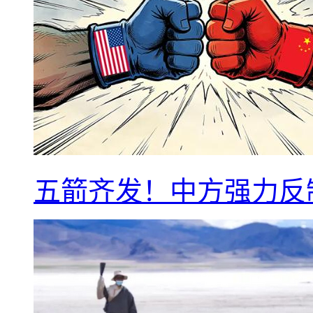
五箭齐发！中方强力反