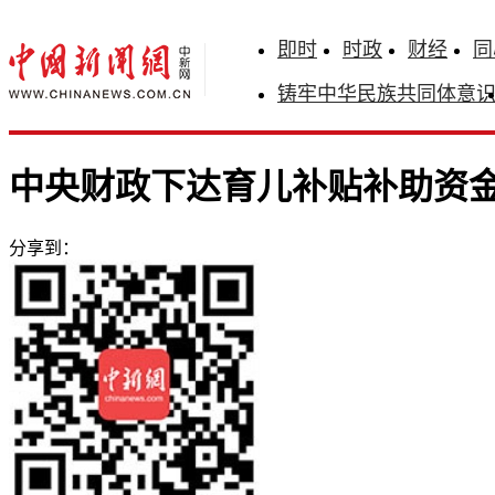
即时
时政
财经
同
铸牢中华民族共同体意
中央财政下达育儿补贴补助资金99
分享到：