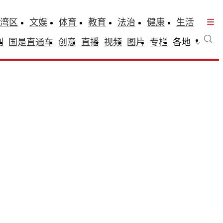
湾区
文娱
体育
教育
法治
健康
生活
刊
国是直通车
创意
直播
视频
图片
专栏
各地