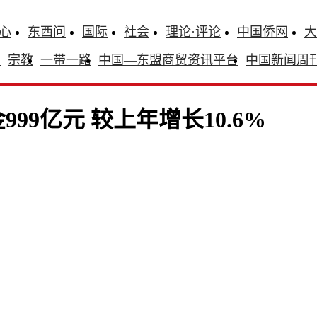
心
东西问
国际
社会
理论·评论
中国侨网
大
识
宗教
一带一路
中国—东盟商贸资讯平台
中国新闻周
9亿元 较上年增长10.6%