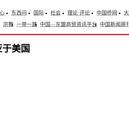
心
东西问
国际
社会
理论·评论
中国侨网
大
识
宗教
一带一路
中国—东盟商贸资讯平台
中国新闻周
亚于美国