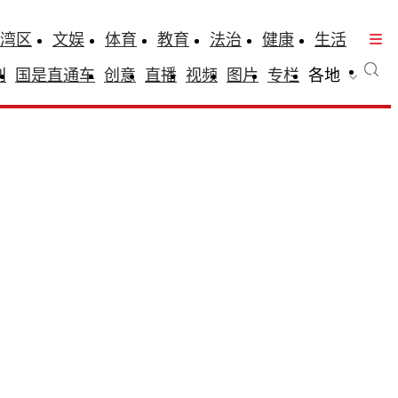
湾区
文娱
体育
教育
法治
健康
生活
刊
国是直通车
创意
直播
视频
图片
专栏
各地