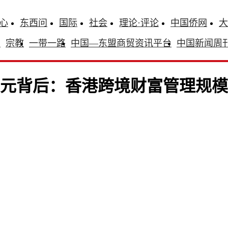
心
东西问
国际
社会
理论·评论
中国侨网
大
识
宗教
一带一路
中国—东盟商贸资讯平台
中国新闻周
亿美元背后：香港跨境财富管理规