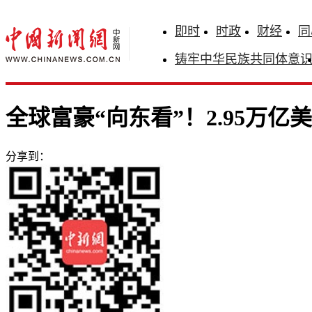
即时
时政
财经
同
铸牢中华民族共同体意
全球富豪“向东看”！2.95万
分享到：