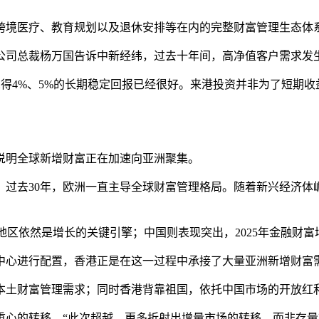
跨境医疗、教育规划以及退休安排等在内的完整财富管理生态体
公司总裁杨万国告诉中新经纬，过去十年间，高净值客户需求发
而觉得4%、5%的长期稳定回报已经很好。来港投资并非为了短期
说明全球新增财富正在加速向亚洲聚集。
，过去30年，欧洲一直主导全球财富管理格局。随着新兴经济体
区依然是增长的关键引擎；中国则表现突出，2025年金融财富增长
中心进行配置，香港正是在这一过程中承接了大量亚洲新增财富
本土财富管理需求；同时香港背靠祖国，依托中国市场的开放红
重心的转移。“此次超越，更多折射出增量市场的转移，而非存量