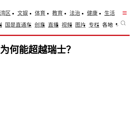
湾区
文娱
体育
教育
法治
健康
生活
刊
国是直通车
创意
直播
视频
图片
专栏
各地
模为何能超越瑞士？