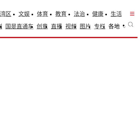
湾区
文娱
体育
教育
法治
健康
生活
刊
国是直通车
创意
直播
视频
图片
专栏
各地