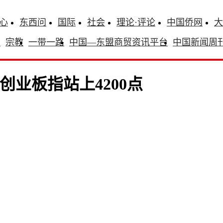
心
东西问
国际
社会
理论·评论
中国侨网
大
识
宗教
一带一路
中国—东盟商贸资讯平台
中国新闻周
业板指站上4200点