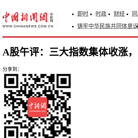
即时
时政
财经
同
铸牢中华民族共同体意
A股午评：三大指数集体收涨，创
分享到：