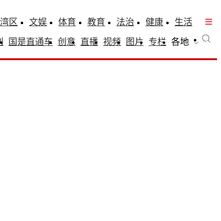
湾区
文娱
体育
教育
法治
健康
生活
刊
国是直通车
创意
直播
视频
图片
专栏
各地