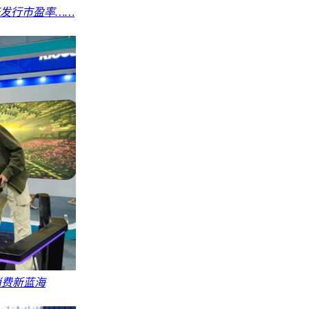
倍发行市盈率……
消费新蓝海