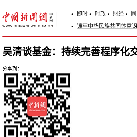
即时
时政
财经
同
铸牢中华民族共同体意
吴清谈基金：持续完善程序化
分享到：