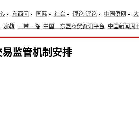
心
东西问
国际
社会
理论·评论
中国侨网
大
识
宗教
一带一路
中国—东盟商贸资讯平台
中国新闻周
交易监管机制安排