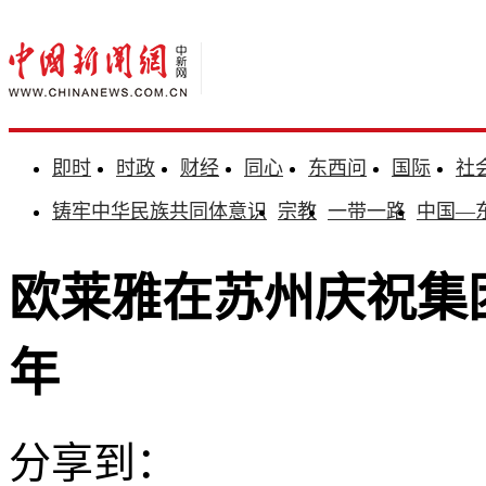
即时
时政
财经
同心
东西问
国际
社
铸牢中华民族共同体意识
宗教
一带一路
中国—
欧莱雅在苏州庆祝集
年
分享到：