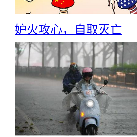
妒火攻心，自取灭亡