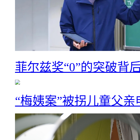
菲尔兹奖“0”的突破背
“梅姨案”被拐儿童父