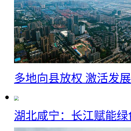
多地向县放权 激活发
湖北咸宁：长江赋能绿