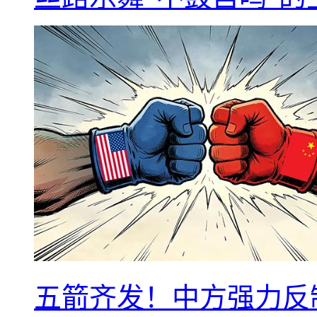
五箭齐发！中方强力反