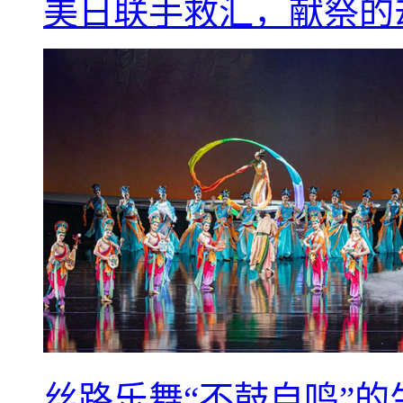
美日联手救汇，献祭的
丝路乐舞“不鼓自鸣”