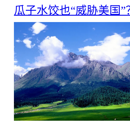
瓜子水饺也“威胁美国”