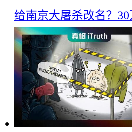
给南京大屠杀改名？3