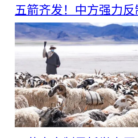
五箭齐发！中方强力反