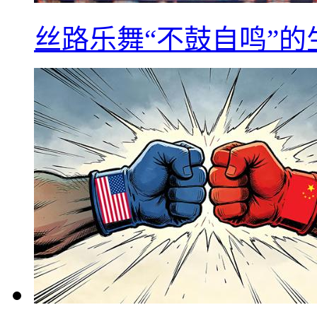
丝路乐舞“不鼓自鸣”