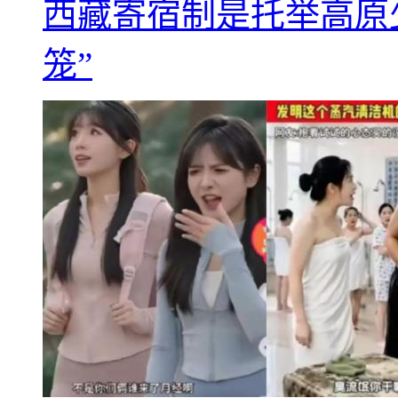
西藏寄宿制是托举高原
笼”