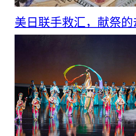
美日联手救汇，献祭的