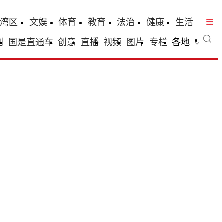
湾区
文娱
体育
教育
法治
健康
生活
刊
国是直通车
创意
直播
视频
图片
专栏
各地