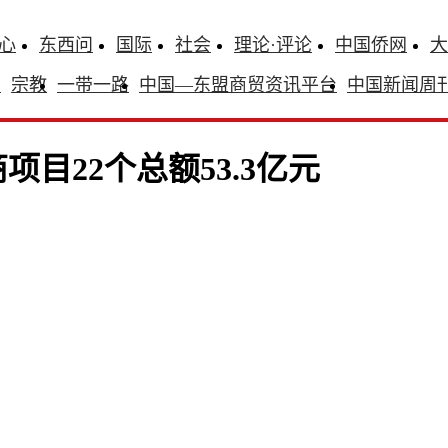
心
东西问
国际
社会
理论·评论
中国侨网
大
识
宗教
一带一路
中国—东盟商贸资讯平台
中国新闻周
目22个总额53.3亿元