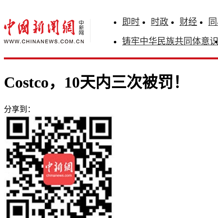
即时
时政
财经
同
铸牢中华民族共同体意
Costco，10天内三次被罚！
分享到：