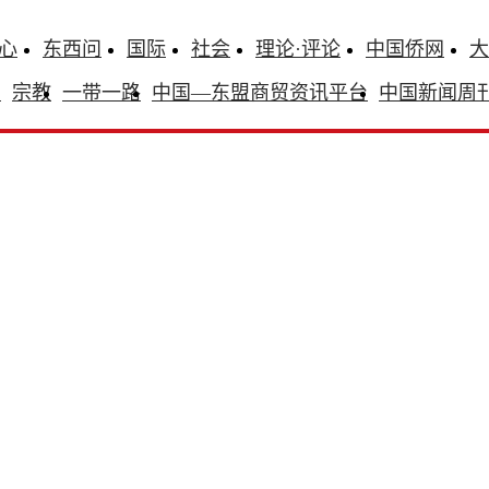
心
东西问
国际
社会
理论·评论
中国侨网
大
识
宗教
一带一路
中国—东盟商贸资讯平台
中国新闻周