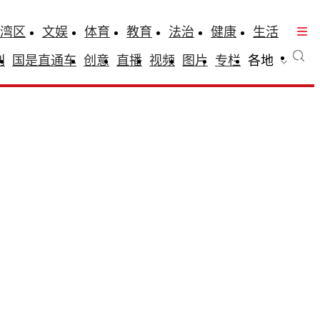
湾区
文娱
体育
教育
法治
健康
生活
刊
国是直通车
创意
直播
视频
图片
专栏
各地