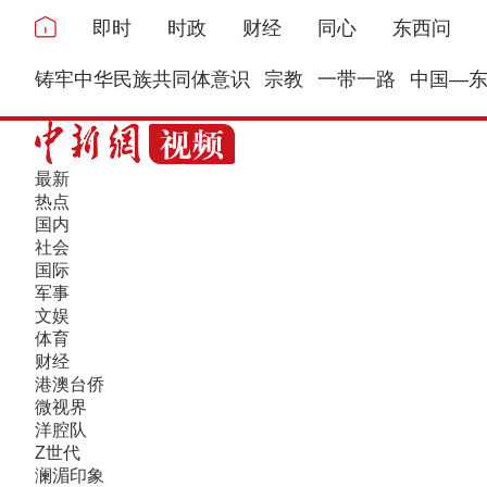
即时
时政
财经
同心
东西问
铸牢中华民族共同体意识
宗教
一带一路
中国—
最新
热点
国内
社会
国际
军事
文娱
体育
财经
港澳台侨
微视界
洋腔队
Z世代
澜湄印象