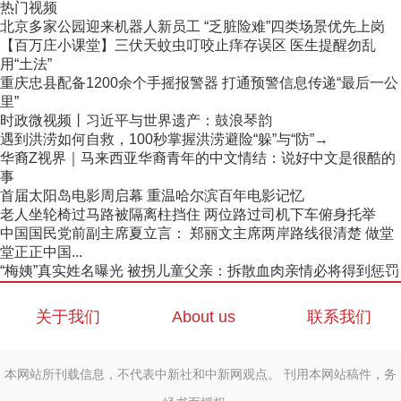
热门视频
北京多家公园迎来机器人新员工 “乏脏险难”四类场景优先上岗
【百万庄小课堂】三伏天蚊虫叮咬止痒存误区 医生提醒勿乱
用“土法”
重庆忠县配备1200余个手摇报警器 打通预警信息传递“最后一公
里”
时政微视频丨习近平与世界遗产：鼓浪琴韵
遇到洪涝如何自救，100秒掌握洪涝避险“躲”与“防”→
华裔Z视界｜马来西亚华裔青年的中文情结：说好中文是很酷的
事
首届太阳岛电影周启幕 重温哈尔滨百年电影记忆
老人坐轮椅过马路被隔离柱挡住 两位路过司机下车俯身托举
中国国民党前副主席夏立言： 郑丽文主席两岸路线很清楚 做堂
堂正正中国...
“梅姨”真实姓名曝光 被拐儿童父亲：拆散血肉亲情必将得到惩罚
关于我们
About us
联系我们
本网站所刊载信息，不代表中新社和中新网观点。 刊用本网站稿件，务