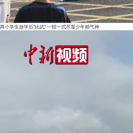
两小学生放学后“比武” 一招一式尽显少年精气神