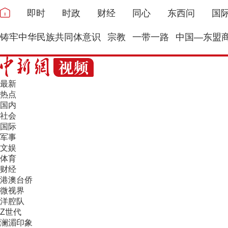
即时
时政
财经
同心
东西问
国
铸牢中华民族共同体意识
宗教
一带一路
中国—东盟
最新
热点
国内
社会
国际
军事
文娱
体育
财经
港澳台侨
微视界
洋腔队
Z世代
澜湄印象