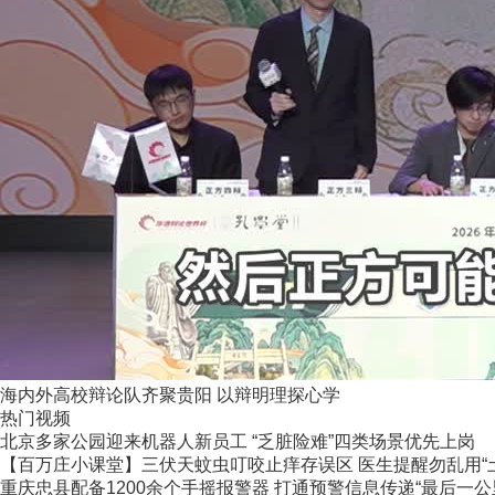
海内外高校辩论队齐聚贵阳 以辩明理探心学
热门视频
北京多家公园迎来机器人新员工 “乏脏险难”四类场景优先上岗
【百万庄小课堂】三伏天蚊虫叮咬止痒存误区 医生提醒勿乱用“
重庆忠县配备1200余个手摇报警器 打通预警信息传递“最后一公