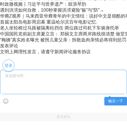
时政微视频丨习近平与世界遗产：鼓浪琴韵
遇到洪涝如何自救，100秒掌握洪涝避险“躲”与“防”→
华裔Z视界｜马来西亚华裔青年的中文情结：说好中文是很酷的
首届太阳岛电影周启幕 重温哈尔滨百年电影记忆
老人坐轮椅过马路被隔离柱挡住 两位路过司机下车俯身托举
中国国民党前副主席夏立言： 郑丽文主席两岸路线很清楚 做堂堂正
“梅姨”真实姓名曝光 被拐儿童父亲：拆散血肉亲情必将得到惩罚
发表评论
文明上网理性发言，请遵守新闻评论服务协议
登录
畅言一下
暂无评论